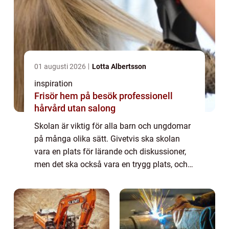
01 augusti 2026
Lotta Albertsson
inspiration
Frisör hem på besök professionell
hårvård utan salong
Skolan är viktig för alla barn och ungdomar
på många olika sätt. Givetvis ska skolan
vara en plats för lärande och diskussioner,
men det ska också vara en trygg plats, och
eleven ska få utvecklas till en egen individ
som klarar sig bra i livet. Därfö...