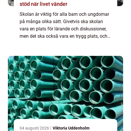
stöd när livet vänder
Skolan är viktig för alla barn och ungdomar
på många olika sätt. Givetvis ska skolan
vara en plats för lärande och diskussioner,
men det ska också vara en trygg plats, och
eleven ska få utvecklas till en egen individ
som klarar sig bra i livet. Därfö...
04 augusti 2026
Viktoria Uddenholm