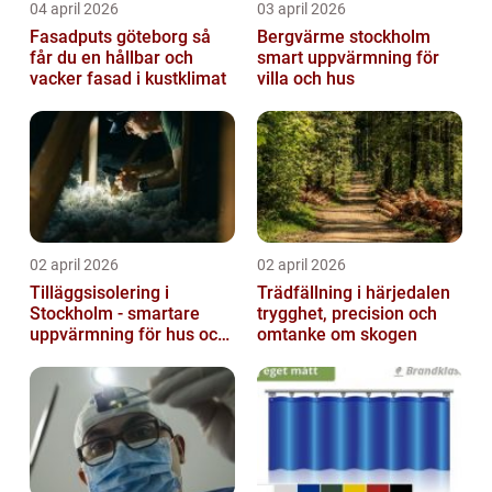
04 april 2026
03 april 2026
Fasadputs göteborg så
Bergvärme stockholm
får du en hållbar och
smart uppvärmning för
vacker fasad i kustklimat
villa och hus
02 april 2026
02 april 2026
Tilläggsisolering i
Trädfällning i härjedalen
Stockholm - smartare
trygghet, precision och
uppvärmning för hus och
omtanke om skogen
fastigheter