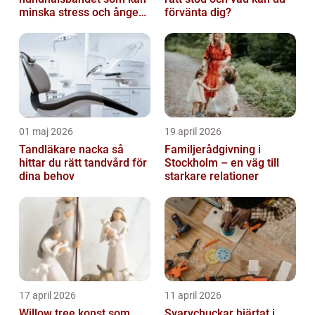
minska stress och ångest
förvänta dig?
hos hundar
01 maj 2026
19 april 2026
Tandläkare nacka så
Familjerådgivning i
hittar du rätt tandvård för
Stockholm – en väg till
dina behov
starkare relationer
17 april 2026
11 april 2026
Willow tree konst som
Svarvchuckar hjärtat i