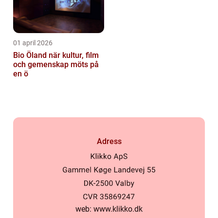
01 april 2026
Bio Öland när kultur, film
och gemenskap möts på
en ö
Adress
web:
www.klikko.dk