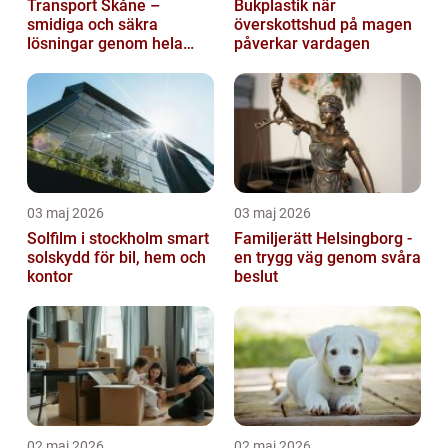
Transport Skåne –
Bukplastik när
smidiga och säkra
överskottshud på magen
lösningar genom hela
påverkar vardagen
regionen
03 maj 2026
03 maj 2026
Solfilm i stockholm smart
Familjerätt Helsingborg -
solskydd för bil, hem och
en trygg väg genom svåra
kontor
beslut
02 maj 2026
02 maj 2026