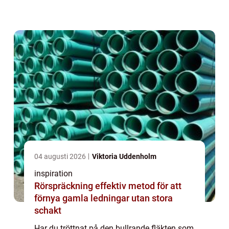
en populär lösning för den som vill ha ett
stilrent och funktionellt kök...
04 augusti 2026
Viktoria Uddenholm
inspiration
Rörspräckning effektiv metod för att
förnya gamla ledningar utan stora
schakt
Har du tröttnat på den bullrande fläkten som