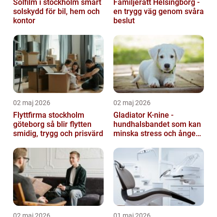
Solfilm i stockholm smart
Familjerätt Helsingborg -
solskydd för bil, hem och
en trygg väg genom svåra
kontor
beslut
02 maj 2026
02 maj 2026
Flyttfirma stockholm
Gladiator K-nine -
göteborg så blir flytten
hundhalsbandet som kan
smidig, trygg och prisvärd
minska stress och ångest
hos hundar
02 maj 2026
01 maj 2026