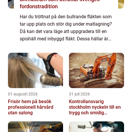
fordonstradition
Har du tröttnat på den bullrande fläkten som
tar upp plats och stör dig under matlagning?
Då kan det vara läge att uppgradera till en
spishäll med inbyggd fläkt. Dessa hällar är
en populär lösning för den som vill ha ett
stilrent och funktionellt kök...
01 augusti 2026
31 juli 2026
Frisör hem på besök
Kontrollansvarig
professionell hårvård
stockholm nyckeln till en
utan salong
trygg och smidig
byggprocess