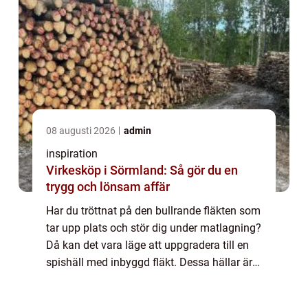
08 augusti 2026
admin
inspiration
Virkesköp i Sörmland: Så gör du en
trygg och lönsam affär
Har du tröttnat på den bullrande fläkten som
tar upp plats och stör dig under matlagning?
Då kan det vara läge att uppgradera till en
spishäll med inbyggd fläkt. Dessa hällar är
en populär lösning för den som vill ha ett
stilrent och funktionellt kök...