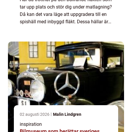
tar upp plats och stör dig under matlagning?
Då kan det vara läge att uppgradera till en
spishäll med inbyggd fläkt. Dessa hällar är
en populär lösning för den som vill ha ett
stilrent och funktionellt kök...
02 augusti 2026
Malin Lindgren
inspiration
Bilmuseum som berättar sveriges