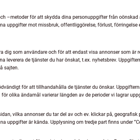
 och –metoder för att skydda dina personuppgifter från oönska
uppgifter mot missbruk, offentliggörelse, förlust, förringelse e
ra dig som användare och för att endast visa annonser som är rel
na leverera de tjänster du har önskat, t.ex. nyhetsbrev. Uppgift
å sajten.
dvändigt för att tillhandahålla de tjänster du önskar. Uppgiftern
a för olika ändamål varierar längden av de perioder vi lagrar uppg
an, vilka annonser du tar del av och ev. klickar på, geografisk 
ina uppgifter är kända. Upplysning om tredje part finns under 