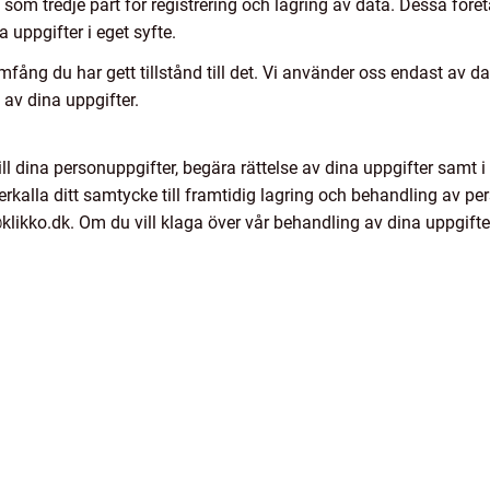
om tredje part för registrering och lagring av data. Dessa före
 uppgifter i eget syfte.
omfång du har gett tillstånd till det. Vi använder oss endast av d
av dina uppgifter.
 till dina personuppgifter, begära rättelse av dina uppgifter samt i
rkalla ditt samtycke till framtidig lagring och behandling av per
likko.dk. Om du vill klaga över vår behandling av dina uppgifter