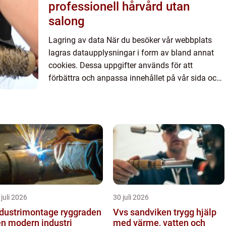
professionell hårvård utan
salong
Lagring av data När du besöker vår webbplats
lagras dataupplysningar i form av bland annat
cookies. Dessa uppgifter används för att
förbättra och anpassa innehållet på vår sida och
för att ge dig så bra information som möjligt. Om
du inte vill att vi...
 juli 2026
30 juli 2026
ustrimontage ryggraden
Vvs sandviken trygg hjälp
en modern industri
med värme, vatten och