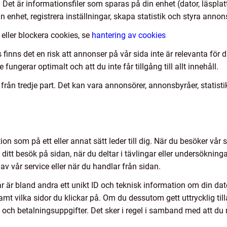
 Det är informationsfiler som sparas på din enhet (dator, läspla
n enhet, registrera inställningar, skapa statistik och styra anno
 eller blockera cookies, se
hantering av cookies
 finns det en risk att annonser på vår sida inte är relevanta för
 fungerar optimalt och att du inte får tillgång till allt innehåll.
ån tredje part. Det kan vara annonsörer, annonsbyråer, statist
on som på ett eller annat sätt leder till dig. När du besöker vår s
ditt besök på sidan, när du deltar i tävlingar eller undersökninga
 vår service eller när du handlar från sidan.
r är bland andra ett unikt ID och teknisk information om din dator,
t vilka sidor du klickar på. Om du dessutom gett uttrycklig tillå
och betalningsuppgifter. Det sker i regel i samband med att du 