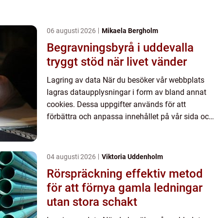
06 augusti 2026
Mikaela Bergholm
Begravningsbyrå i uddevalla
tryggt stöd när livet vänder
Lagring av data När du besöker vår webbplats
lagras dataupplysningar i form av bland annat
cookies. Dessa uppgifter används för att
förbättra och anpassa innehållet på vår sida och
för att ge dig så bra information som möjligt. Om
du inte vill att vi...
04 augusti 2026
Viktoria Uddenholm
Rörspräckning effektiv metod
för att förnya gamla ledningar
utan stora schakt