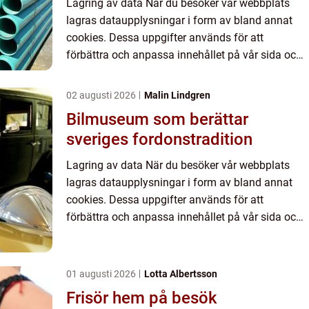
Lagring av data När du besöker vår webbplats
lagras dataupplysningar i form av bland annat
cookies. Dessa uppgifter används för att
förbättra och anpassa innehållet på vår sida och
för att ge dig så bra information som möjligt. Om
du inte vill att vi...
02 augusti 2026
Malin Lindgren
Bilmuseum som berättar
sveriges fordonstradition
Lagring av data När du besöker vår webbplats
lagras dataupplysningar i form av bland annat
cookies. Dessa uppgifter används för att
förbättra och anpassa innehållet på vår sida och
för att ge dig så bra information som möjligt. Om
du inte vill att vi...
01 augusti 2026
Lotta Albertsson
Frisör hem på besök