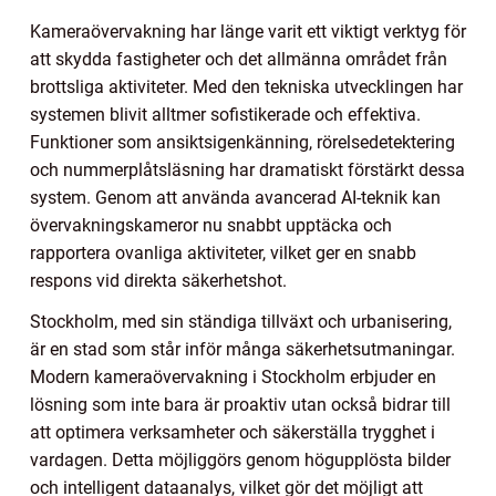
Kameraövervakning har länge varit ett viktigt verktyg för
att skydda fastigheter och det allmänna området från
brottsliga aktiviteter. Med den tekniska utvecklingen har
systemen blivit alltmer sofistikerade och effektiva.
Funktioner som ansiktsigenkänning, rörelsedetektering
och nummerplåtsläsning har dramatiskt förstärkt dessa
system. Genom att använda avancerad AI-teknik kan
övervakningskameror nu snabbt upptäcka och
rapportera ovanliga aktiviteter, vilket ger en snabb
respons vid direkta säkerhetshot.
Stockholm, med sin ständiga tillväxt och urbanisering,
är en stad som står inför många säkerhetsutmaningar.
Modern kameraövervakning i Stockholm erbjuder en
lösning som inte bara är proaktiv utan också bidrar till
att optimera verksamheter och säkerställa trygghet i
vardagen. Detta möjliggörs genom högupplösta bilder
och intelligent dataanalys, vilket gör det möjligt att