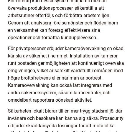
För företag kan dessa system hjälpa till med att
övervaka produktionsprocesser, säkerställa att
arbetsrutiner efterföljs och förbättra arbetsmiljön.
Genom att analysera rörelsemönster och flöden inom
en verksamhet kan företag effektivisera sina
operationer och förbättra kundupplevelsen.
För privatpersoner erbjuder kameraövervakning en ökad
känsla av säkerhet i hemmet. Installation av kameror
runt bostaden ger möjligheten att kontinuerligt övervaka
omgivningen, vilket är särskilt värdefullt i områden med
högre brottsfrekvens eller när man är bortrest.
Kameraövervakning kan också lätt integreras med
andra säkerhetssystem, såsom larmcentraler, och
omedelbart rapportera oönskad aktivitet.
Säkerheten lokalt bidrar till en mer trygg stadsmiljö, där
invånare och besökare kan känna sig säkra. Prosecurity
erbjuder skräddarsydda lösningar för att möta olika