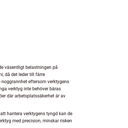
de väsentligt belastningen på
då det leder till färre
e noggrannhet eftersom verktygens
unga verktyg inte behöver bäras
jöer där arbetsplatssäkerhet är av
v att hantera verktygens tyngd kan de
erktyg med precision, minskar risken