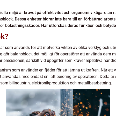
ella miljö är kravet på effektivitet och ergonomi viktigare än n
block. Dessa enheter bidrar inte bara till en förbättrad arbetsm
för belastningsskador. Här utforskas deras funktion och betyde
ck?
 som används för att motverka vikten av olika verktyg och utru
g gör balansblock det möjligt för operatörer att använda dem 
ar precisionen, särskilt vid uppgifter som kräver repetitiva handrör
sm som använder en fjäder för att jämna ut kraften. När ett ver
användas med endast en lätt beröring av operatören. Detta är sä
som bilindustrin, elektronikproduktion och metallbearbetning.