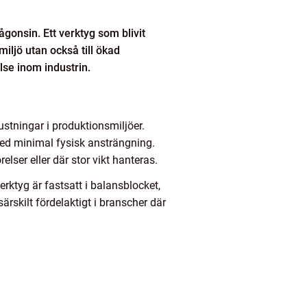
ågonsin. Ett verktyg som blivit
iljö utan också till ökad
lse inom industrin.
stningar i produktionsmiljöer.
med minimal fysisk ansträngning.
elser eller där stor vikt hanteras.
ktyg är fastsatt i balansblocket,
rskilt fördelaktigt i branscher där