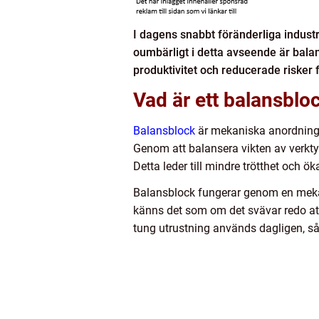
I dagens snabbt föränderliga industri
oumbärligt i detta avseende är balans
produktivitet och reducerade risker 
Vad är ett balansblo
Balansblock
är mekaniska anordningar
Genom att balansera vikten av verkty
Detta leder till mindre trötthet och ök
Balansblock fungerar genom en mekani
känns det som om det svävar redo att 
tung utrustning används dagligen, så