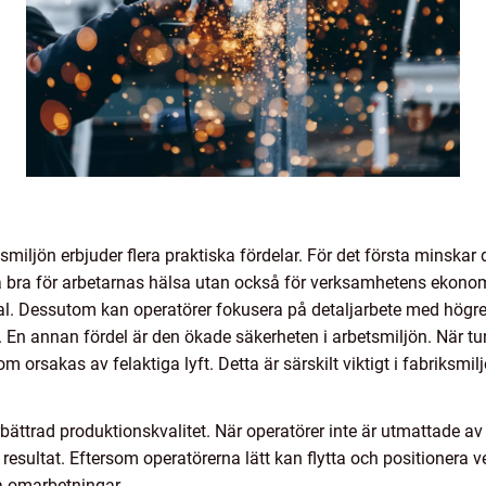
iljön erbjuder flera praktiska fördelar. För det första minskar 
a bra för arbetarnas hälsa utan också för verksamhetens ekonomi, 
al. Dessutom kan operatörer fokusera på detaljarbete med högr
. En annan fördel är den ökade säkerheten i arbetsmiljön. När t
 orsakas av felaktiga lyft. Detta är särskilt viktigt i fabriksmil
örbättrad produktionskvalitet. När operatörer inte är utmattade a
esultat. Eftersom operatörerna lätt kan flytta och positionera v
 omarbetningar.