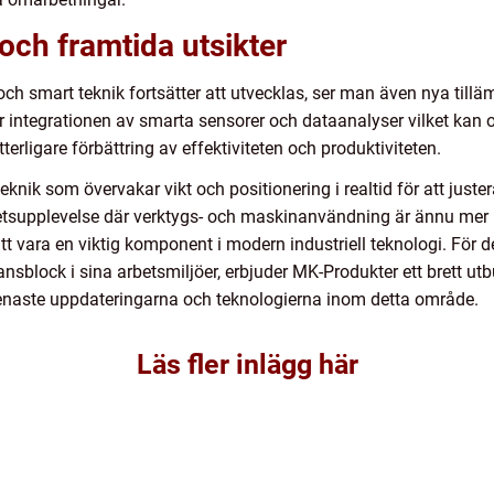
ch framtida utsikter
ch smart teknik fortsätter att utvecklas, ser man även nya tillä
 integrationen av smarta sensorer och dataanalyser vilket kan
tterligare förbättring av effektiviteten och produktiviteten.
knik som övervakar vikt och positionering i realtid för att just
etsupplevelse där verktygs- och maskinanvändning är ännu mer 
t vara en viktig komponent i modern industriell teknologi. För d
nsblock i sina arbetsmiljöer, erbjuder MK-Produkter ett brett ut
senaste uppdateringarna och teknologierna inom detta område.
Läs fler inlägg här