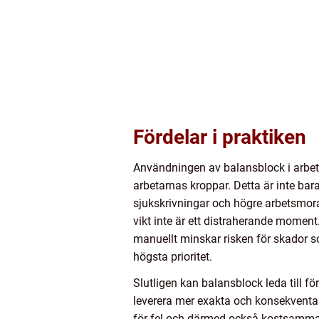
Fördelar i praktiken
Användningen av balansblock i arbetsm
arbetarnas kroppar. Detta är inte bar
sjukskrivningar och högre arbetsmor
vikt inte är ett distraherande moment
manuellt minskar risken för skador som
högsta prioritet.
Slutligen kan balansblock leda till f
leverera mer exakta och konsekventa r
för fel och därmed också kostsamma