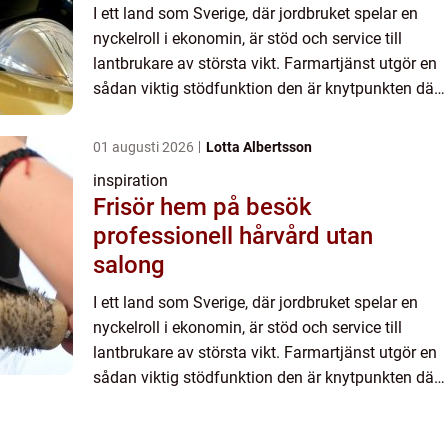
I ett land som Sverige, där jordbruket spelar en
nyckelroll i ekonomin, är stöd och service till
lantbrukare av största vikt. Farmartjänst utgör en
sådan viktig stödfunktion den är knytpunkten där
lantbrukare kan få hjälp med allt från vardagligt
arb...
01 augusti 2026
Lotta Albertsson
inspiration
Frisör hem på besök
professionell hårvård utan
salong
I ett land som Sverige, där jordbruket spelar en
nyckelroll i ekonomin, är stöd och service till
lantbrukare av största vikt. Farmartjänst utgör en
sådan viktig stödfunktion den är knytpunkten där
lantbrukare kan få hjälp med allt från vardagligt
arb...