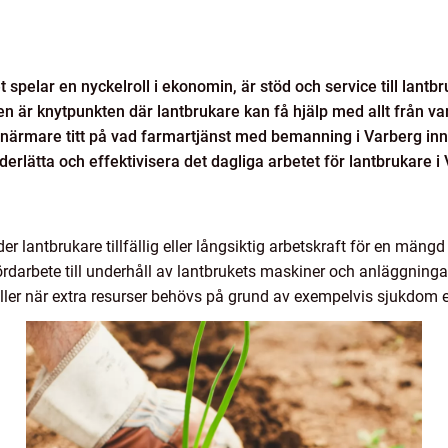
t spelar en nyckelroll i ekonomin, är stöd och service till lantb
n är knytpunkten där lantbrukare kan få hjälp med allt från var
 en närmare titt på vad farmartjänst med bemanning i Varberg inn
erlätta och effektivisera det dagliga arbetet för lantbrukare i
r lantbrukare tillfällig eller långsiktig arbetskraft för en mängd
kördarbete till underhåll av lantbrukets maskiner och anläggninga
 eller när extra resurser behövs på grund av exempelvis sjukdom el