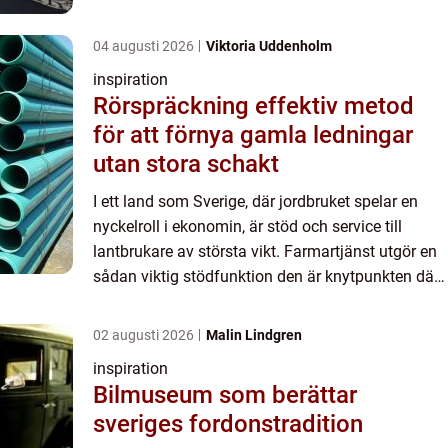
lantbrukare kan få hjälp med allt från vardagligt
arb...
04 augusti 2026
Viktoria Uddenholm
inspiration
Rörspräckning effektiv metod
för att förnya gamla ledningar
utan stora schakt
I ett land som Sverige, där jordbruket spelar en
nyckelroll i ekonomin, är stöd och service till
lantbrukare av största vikt. Farmartjänst utgör en
sådan viktig stödfunktion den är knytpunkten där
lantbrukare kan få hjälp med allt från vardagligt
arb...
02 augusti 2026
Malin Lindgren
inspiration
Bilmuseum som berättar
sveriges fordonstradition