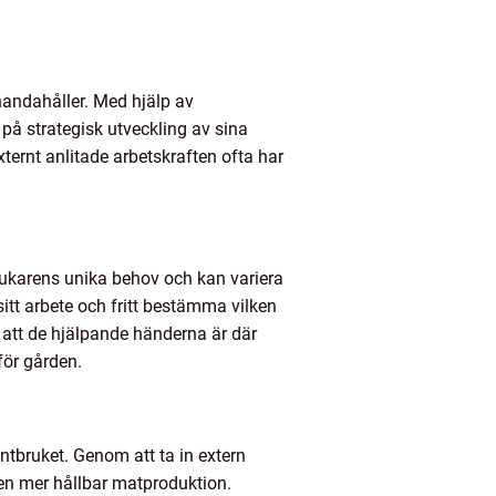
handahåller. Med hjälp av
a på strategisk utveckling av sina
ternt anlitade arbetskraften ofta har
brukarens unika behov och kan variera
sitt arbete och fritt bestämma vilken
r att de hjälpande händerna är där
för gården.
antbruket. Genom att ta in extern
l en mer hållbar matproduktion.