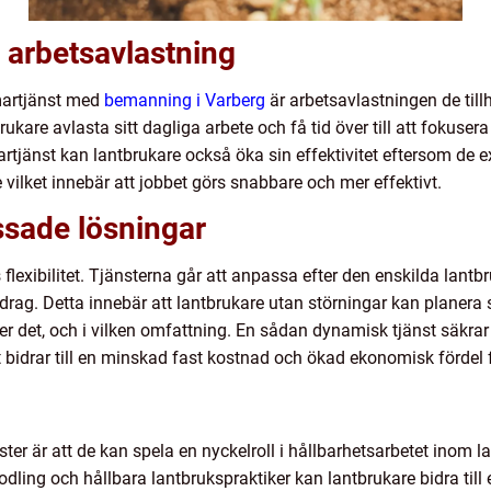
h arbetsavlastning
martjänst med
bemanning i Varberg
är arbetsavlastningen de till
ukare avlasta sitt dagliga arbete och få tid över till att fokuser
tjänst kan lantbrukare också öka sin effektivitet eftersom de ex
ilket innebär att jobbet görs snabbare och mer effektivt.
assade lösningar
flexibilitet. Tjänsterna går att anpassa efter den enskilda lant
pdrag. Detta innebär att lantbrukare utan störningar kan planera 
er det, och i vilken omfattning. En sådan dynamisk tjänst säkra
t bidrar till en minskad fast kostnad och ökad ekonomisk fördel 
ter är att de kan spela en nyckelroll i hållbarhetsarbetet inom l
odling och hållbara lantbrukspraktiker kan lantbrukare bidra til