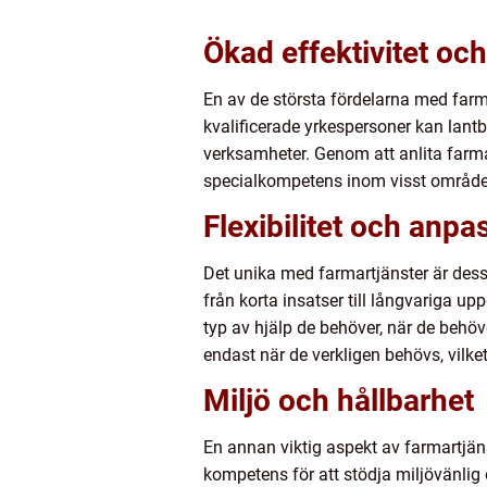
Ökad effektivitet oc
En av de största fördelarna med far
kvalificerade yrkespersoner kan lantbr
verksamheter. Genom att anlita farmar
specialkompetens inom visst område v
Flexibilitet och anp
Det unika med farmartjänster är dess 
från korta insatser till långvariga up
typ av hjälp de behöver, när de behöv
endast när de verkligen behövs, vilke
Miljö och hållbarhet
En annan viktig aspekt av farmartjäns
kompetens för att stödja miljövänlig 