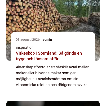
08 augusti 2026
admin
inspiration
Virkesköp i Sörmland: Så gör du en
trygg och lönsam affär
Äktenskapsförord är ett särskilt avtal mellan
makar eller blivande makar som ger
möjlighet att avtalsbestämma om sin
ekonomiska relation och därigenom avvika
från huvudregel om att all ägodel som är ...