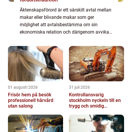
Äktenskapsförord är ett särskilt avtal mellan
makar eller blivande makar som ger
möjlighet att avtalsbestämma om sin
ekonomiska relation och därigenom avvika
från huvudregel om att all ägodel som är ...
01 augusti 2026
31 juli 2026
Frisör hem på besök
Kontrollansvarig
professionell hårvård
stockholm nyckeln till en
utan salong
trygg och smidig
byggprocess