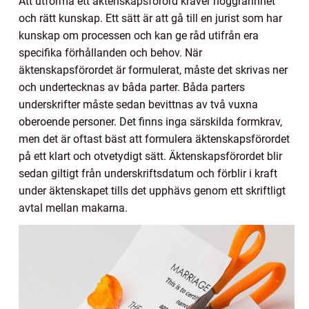
Att utforma ett äktenskapsförord kräver noggrannhet
och rätt kunskap. Ett sätt är att gå till en jurist som har
kunskap om processen och kan ge råd utifrån era
specifika förhållanden och behov. När
äktenskapsförordet är formulerat, måste det skrivas ner
och undertecknas av båda parter. Båda parters
underskrifter måste sedan bevittnas av två vuxna
oberoende personer. Det finns inga särskilda formkrav,
men det är oftast bäst att formulera äktenskapsförordet
på ett klart och otvetydigt sätt. Äktenskapsförordet blir
sedan giltigt från underskriftsdatum och förblir i kraft
under äktenskapet tills det upphävs genom ett skriftligt
avtal mellan makarna.