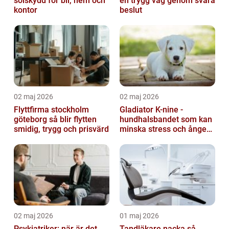
solskydd för bil, hem och
en trygg väg genom svåra
kontor
beslut
02 maj 2026
02 maj 2026
Flyttfirma stockholm
Gladiator K-nine -
göteborg så blir flytten
hundhalsbandet som kan
smidig, trygg och prisvärd
minska stress och ångest
hos hundar
02 maj 2026
01 maj 2026
Psykiatriker: när är det
Tandläkare nacka så