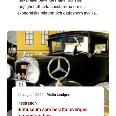
makar eller blivande makar som ger
möjlighet att avtalsbestämma om sin
ekonomiska relation och därigenom avvika
från huvudregel om att all ägodel som är ...
02 augusti 2026
Malin Lindgren
inspiration
Bilmuseum som berättar sveriges
fordonstradition