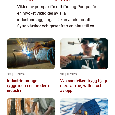
Vikten av pumpar för ditt företag Pumpar är
en mycket viktig del av alla
industrianläggningar. De används för att
flytta vätskor och gaser från en plats till en
annan, och de finns i en mängd olika
storlekar och former. I den här guiden
kommer vi att...
30 juli 2026
30 juli 2026
Industrimontage
Vvs sandviken trygg hjälp
ryggraden i en modern
med värme, vatten och
industri
avlopp