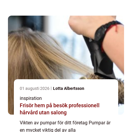
annan, och de finns i en mängd olika
storlekar och former. I den här guiden
kommer vi att...
01 augusti 2026
Lotta Albertsson
inspiration
Frisör hem på besök professionell
hårvård utan salong
Vikten av pumpar för ditt företag Pumpar är
en mycket viktig del av alla