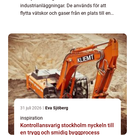
industrianläggningar. De används för att
flytta vätskor och gaser från en plats till en
annan, och de finns i en mängd olika
storlekar och former. I den här guiden
kommer vi att...
31 juli 2026
Eva Sjöberg
inspiration
Kontrollansvarig stockholm nyckeln till
en trygg och smidig byggprocess