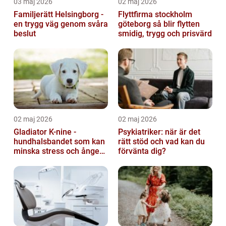
03 maj 2026
02 maj 2026
Familjerätt Helsingborg -
Flyttfirma stockholm
en trygg väg genom svåra
göteborg så blir flytten
beslut
smidig, trygg och prisvärd
02 maj 2026
02 maj 2026
Gladiator K-nine -
Psykiatriker: när är det
hundhalsbandet som kan
rätt stöd och vad kan du
minska stress och ångest
förvänta dig?
hos hundar