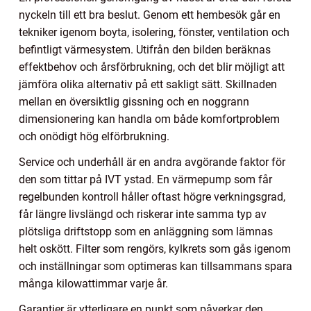
nyckeln till ett bra beslut. Genom ett hembesök går en
tekniker igenom boyta, isolering, fönster, ventilation och
befintligt värmesystem. Utifrån den bilden beräknas
effektbehov och årsförbrukning, och det blir möjligt att
jämföra olika alternativ på ett sakligt sätt. Skillnaden
mellan en översiktlig gissning och en noggrann
dimensionering kan handla om både komfortproblem
och onödigt hög elförbrukning.
Service och underhåll är en andra avgörande faktor för
den som tittar på IVT ystad. En värmepump som får
regelbunden kontroll håller oftast högre verkningsgrad,
får längre livslängd och riskerar inte samma typ av
plötsliga driftstopp som en anläggning som lämnas
helt oskött. Filter som rengörs, kylkrets som gås igenom
och inställningar som optimeras kan tillsammans spara
många kilowattimmar varje år.
Garantier är ytterligare en punkt som påverkar den