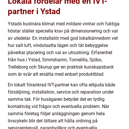
Lokala fördelar med en IVT-
partner i Ystad
Ystads kustnära klimat med mildare vintrar och fuktiga
höstar ställer speciella krav på dimensionering och val
av utedelar. En installatör med god lokalkännedom vet
hur salt luft, vindutsatta lägen och tät bebyggelse
påverkar placering och val av utrustning. Erfarenhet
från hus i Ystad, Simrishamn, Tomelilla, Sjöbo,
Trelleborg och Skurup ger en praktisk kunskapsbank
som är svår att ersätta med enbart produktblad.
En lokalt förankrad IVT-partner kan ofta erbjuda både
försäljning, installation, service och reparation under
samma tak. För husägaren betyder det en tydlig
kontaktväg vid frågor och eventuella problem. När
samma företag följer anläggningen genom hela
livscykeln blir det lättare att hålla ordning på
serviceintervall, garantivillkor och eventuella