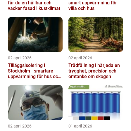
får du en hållbar och
smart uppvärmning för
vacker fasad i kustklimat
villa och hus
02 april 2026
02 april 2026
Tilläggsisolering i
Trädfällning i härjedalen
Stockholm - smartare
trygghet, precision och
uppvärmning för hus och
omtanke om skogen
fastigheter
02 april 2026
01 april 2026