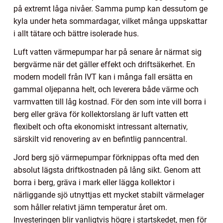
på extremt låga nivåer. Samma pump kan dessutom ge
kyla under heta sommardagar, vilket många uppskattar
i allt tätare och bättre isolerade hus.
Luft vatten värmepumpar har på senare år närmat sig
bergvärme när det gäller effekt och driftsäkerhet. En
modern modell från IVT kan i många fall ersätta en
gammal oljepanna helt, och leverera både värme och
varmvatten till låg kostnad. För den som inte vill borra i
berg eller gräva för kollektorslang är luft vatten ett
flexibelt och ofta ekonomiskt intressant alternativ,
särskilt vid renovering av en befintlig panncentral.
Jord berg sjö värmepumpar förknippas ofta med den
absolut lägsta driftkostnaden på lång sikt. Genom att
borra i berg, gräva i mark eller lägga kollektor i
närliggande sjö utnyttjas ett mycket stabilt värmelager
som håller relativt jämn temperatur året om.
Investeringen blir vanligtvis högre i startskedet, men för