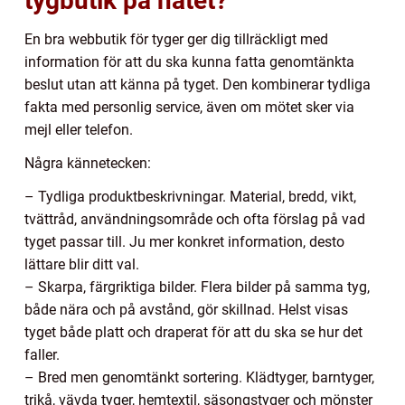
tygbutik på nätet?
En bra webbutik för tyger ger dig tillräckligt med
information för att du ska kunna fatta genomtänkta
beslut utan att känna på tyget. Den kombinerar tydliga
fakta med personlig service, även om mötet sker via
mejl eller telefon.
Några kännetecken:
– Tydliga produktbeskrivningar. Material, bredd, vikt,
tvättråd, användningsområde och ofta förslag på vad
tyget passar till. Ju mer konkret information, desto
lättare blir ditt val.
– Skarpa, färgriktiga bilder. Flera bilder på samma tyg,
både nära och på avstånd, gör skillnad. Helst visas
tyget både platt och draperat för att du ska se hur det
faller.
– Bred men genomtänkt sortering. Klädtyger, barntyger,
trikå, vävda tyger, hemtextil, säsongstyger och mönster