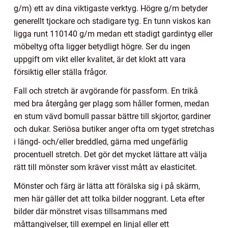
g/m) ett av dina viktigaste verktyg. Högre g/m betyder
generellt tjockare och stadigare tyg. En tunn viskos kan
ligga runt 110140 g/m medan ett stadigt gardintyg eller
möbeltyg ofta ligger betydligt högre. Ser du ingen
uppgift om vikt eller kvalitet, är det klokt att vara
försiktig eller ställa frågor.
Fall och stretch är avgörande för passform. En trikå
med bra återgång ger plagg som håller formen, medan
en stum vävd bomull passar bättre till skjortor, gardiner
och dukar. Seriösa butiker anger ofta om tyget stretchas
i längd- och/eller breddled, gärna med ungefärlig
procentuell stretch. Det gör det mycket lättare att välja
rätt till mönster som kräver visst mått av elasticitet.
Mönster och färg är lätta att förälska sig i på skärm,
men här gäller det att tolka bilder noggrant. Leta efter
bilder där mönstret visas tillsammans med
måttangivelser, till exempel en linjal eller ett