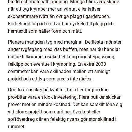
bredd och materialblandning. Många blir överraskade
när ett tyg krymper mer än väntat eller kräver
skonsammare tvätt än övriga plagg i garderoben.
Förbehandling och förtvätt är nyckeln till plagg och
hemtextil som håller form och mått.
Planera mängden tyg med marginal. De flesta mönster
anger tygåtgång med viss buffert, men när du handlar
online tillkommer osäkerhet kring mönsterpassning,
felklipp och eventuell krympning. En extra 2030
centimeter kan vara skillnaden mellan ett smidigt
projekt och ett tyg som precis inte räcker.
Om du är osäker på kvalitet, fall eller färgton kan
provbitar vara en klok investering. Flera butiker skickar
prover mot en mindre kostnad. Det kan särskilt löna sig
vid större projekt som gardiner, överkast eller
sofföverdrag där en felaktig nyans gör stor skillnad i
rummet.