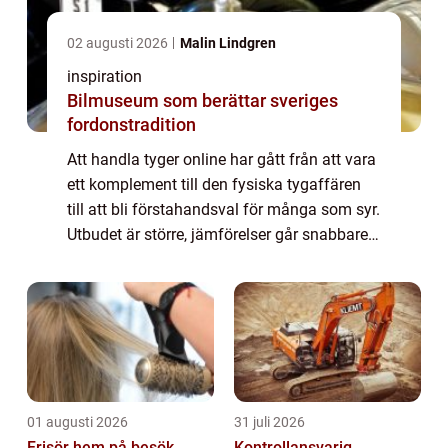
02 augusti 2026
Malin Lindgren
inspiration
Bilmuseum som berättar sveriges
fordonstradition
Att handla tyger online har gått från att vara
ett komplement till den fysiska tygaffären
till att bli förstahandsval för många som syr.
Utbudet är större, jämförelser går snabbare
och du kan sitta hemma vid köksbordet och
planera nästa projekt. Samt...
01 augusti 2026
31 juli 2026
Frisör hem på besök
Kontrollansvarig