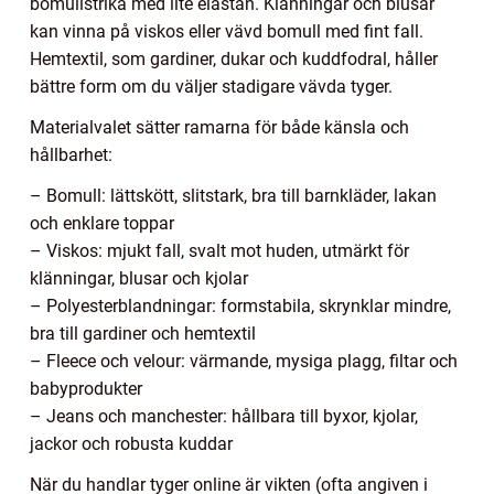
bomullstrikå med lite elastan. Klänningar och blusar
kan vinna på viskos eller vävd bomull med fint fall.
Hemtextil, som gardiner, dukar och kuddfodral, håller
bättre form om du väljer stadigare vävda tyger.
Materialvalet sätter ramarna för både känsla och
hållbarhet:
– Bomull: lättskött, slitstark, bra till barnkläder, lakan
och enklare toppar
– Viskos: mjukt fall, svalt mot huden, utmärkt för
klänningar, blusar och kjolar
– Polyesterblandningar: formstabila, skrynklar mindre,
bra till gardiner och hemtextil
– Fleece och velour: värmande, mysiga plagg, filtar och
babyprodukter
– Jeans och manchester: hållbara till byxor, kjolar,
jackor och robusta kuddar
När du handlar tyger online är vikten (ofta angiven i