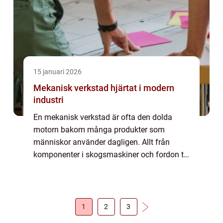
15 januari 2026
Mekanisk verkstad hjärtat i modern
industri
En mekanisk verkstad är ofta den dolda
motorn bakom många produkter som
människor använder dagligen. Allt från
komponenter i skogsmaskiner och fordon till
enkla vardagsföremål har passerat genom
pressar, stansar och andra maskiner. I
verkstaden förva...
1
2
3