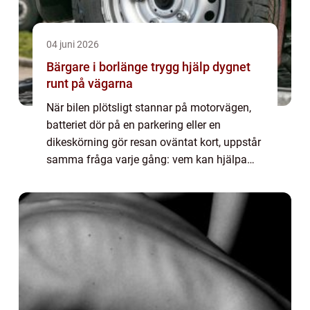
04 juni 2026
Bärgare i borlänge trygg hjälp dygnet
runt på vägarna
När bilen plötsligt stannar på motorvägen,
batteriet dör på en parkering eller en
dikeskörning gör resan oväntat kort, uppstår
samma fråga varje gång: vem kan hjälpa
snabbt och säkert? För förare i Dalarna har
valet av bärgare Borlänge stor betydelse...