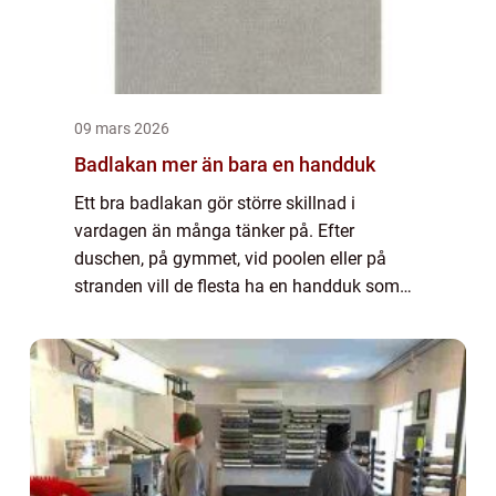
09 mars 2026
Badlakan mer än bara en handduk
Ett bra badlakan gör större skillnad i
vardagen än många tänker på. Efter
duschen, på gymmet, vid poolen eller på
stranden vill de flesta ha en handduk som
torkar snabbt, känns skön mot huden och
håller formen tvätt efter tvätt. För företag blir
vale...