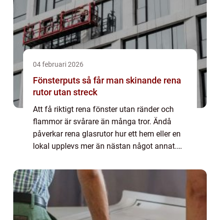
04 februari 2026
Fönsterputs så får man skinande rena
rutor utan streck
Att få riktigt rena fönster utan ränder och
flammor är svårare än många tror. Ändå
påverkar rena glasrutor hur ett hem eller en
lokal upplevs mer än nästan något annat.
Ljuset släpps in bättre, utsikten blir klarare
och hela rummet känns fräschare. S...