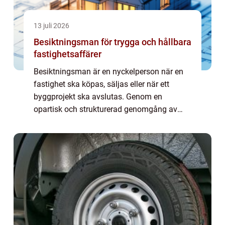
13 juli 2026
Besiktningsman för trygga och hållbara
fastighetsaffärer
Besiktningsman är en nyckelperson när en
fastighet ska köpas, säljas eller när ett
byggprojekt ska avslutas. Genom en
opartisk och strukturerad genomgång av
byggnadens skick hjälper en
besiktningsman till att synliggöra fel, risker
och behov av åtgär...