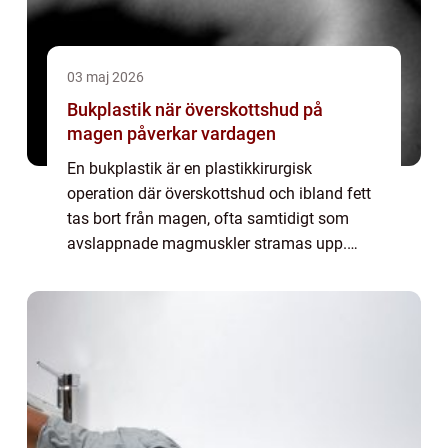
03 maj 2026
Bukplastik när överskottshud på
magen påverkar vardagen
En bukplastik är en plastikkirurgisk
operation där överskottshud och ibland fett
tas bort från magen, ofta samtidigt som
avslappnade magmuskler stramas upp.
Syftet är inte primärt viktnedgång, utan att
skapa en fastare buk när hud och vävnad
inte län...