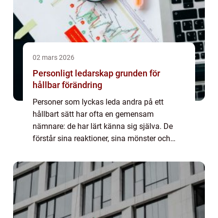
02 mars 2026
Personligt ledarskap grunden för
hållbar förändring
Personer som lyckas leda andra på ett
hållbart sätt har ofta en gemensam
nämnare: de har lärt känna sig själva. De
förstår sina reaktioner, sina mönster och
sina gränser. De vågar också stanna upp
och ompröva sina val när omständigheterna
förändras. ...