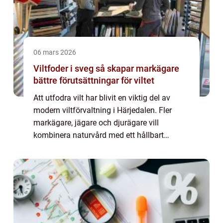
06 mars 2026
Viltfoder i sveg så skapar markägare
bättre förutsättningar för viltet
Att utfodra vilt har blivit en viktig del av
modern viltförvaltning i Härjedalen. Fler
markägare, jägare och djurägare vill
kombinera naturvård med ett hållbart
jakttryck. Rätt viltfoder kan minska
skogsskador, göra viltet starkare inför
vintern och ...