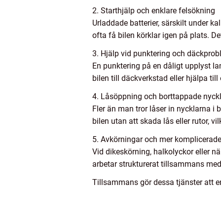
2. Starthjälp och enklare felsökning
Urladdade batterier, särskilt under ka
ofta få bilen körklar igen på plats. D
3. Hjälp vid punktering och däckpro
En punktering på en dåligt upplyst la
bilen till däckverkstad eller hjälpa ti
4. Låsöppning och borttappade nyck
Fler än man tror låser in nycklarna i 
bilen utan att skada lås eller rutor, vil
5. Avkörningar och mer komplicerade
Vid dikeskörning, halkolyckor eller nä
arbetar strukturerat tillsammans med p
Tillsammans gör dessa tjänster att en 