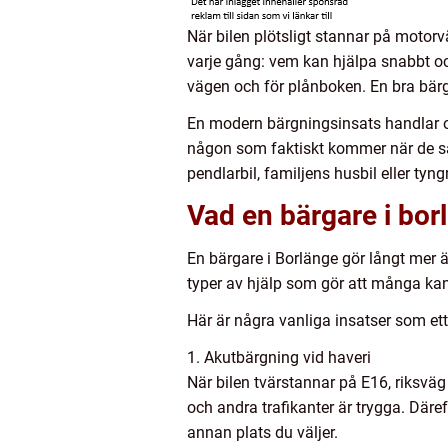
När bilen plötsligt stannar på motorv
varje gång: vem kan hjälpa snabbt oc
vägen och för plånboken. En bra bärga
En modern bärgningsinsats handlar om
någon som faktiskt kommer när de säge
pendlarbil, familjens husbil eller tyn
Vad en bärgare i borl
En bärgare i Borlänge gör långt mer än
typer av hjälp som gör att många kan
Här är några vanliga insatser som ett
1. Akutbärgning vid haveri
När bilen tvärstannar på E16, riksväg
och andra trafikanter är trygga. Däref
annan plats du väljer.