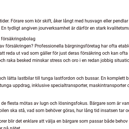
ider. Förare som kör skift, åker långt med husvagn eller pendlar
 En tydligt angiven jourverksamhet är därför en stark kvalitetsm
 försäkringsbolag
 av försäkringen? Professionella bärgningsföretag har ofta eta
att reda ut vad som gäller för just deras försäkring och kan of
 och raka besked minskar stress och oro i en redan jobbig situati
 och lätta lastbilar till tunga lastfordon och bussar. En komplet
 tunga uppdrag, inklusive specialtransporter, maskintransporter
l de flesta mötas av lugn och lösningsfokus. Bärgare som är van
bilen ska stå, vad som behöver göras, hur lång tid insatsen tar o
 blir det enklare att välja en bärgare som passar både behov och
r på nätet.