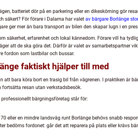
ägen, batteriet dör på en parkering eller en dikeskörning gör re
h säkert? För förare i Dalarna har valet
av bärgare Borlänge sto
re ger mer än bara transport av bilen den skapar lugn i en pres
 säkerhet, erfarenhet och lokal kännedom. Förare vill ha tydlig 
r att de ska göra det. Därför är valet av samarbetspartner vikt
gre fordon som lastbilar och bussar.
änge faktiskt hjälper till med
 att bara köra bort en trasig bil från vägrenen. I praktiken är bä
 fortsätta resan utan verkstadsbesök.
 professionellt bärgningsföretag står för:
 70 eller en mindre landsväg runt Borlänge behövs snabb respons
ter bedöms fordonet: går det att reparera på plats eller krävs bär