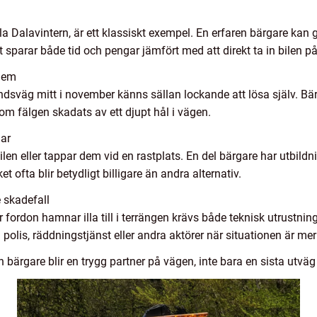
lla Dalavintern, är ett klassiskt exempel. En erfaren bärgare kan g
et sparar både tid och pengar jämfört med att direkt ta in bilen p
blem
ndsväg mitt i november känns sällan lockande att lösa själv. Bärg
ll om fälgen skadats av ett djupt hål i vägen.
lar
bilen eller tappar dem vid en rastplats. En del bärgare har utbildn
ket ofta blir betydligt billigare än andra alternativ.
 skadefall
r fordon hamnar illa till i terrängen krävs både teknisk utrustnin
olis, räddningstjänst eller andra aktörer när situationen är mer 
bärgare blir en trygg partner på vägen, inte bara en sista utväg n