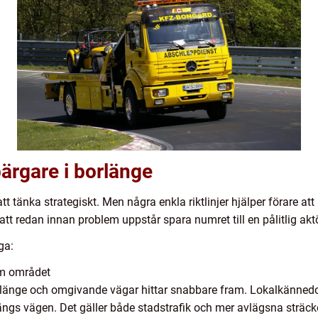
 bärgare i borlänge
tt tänka strategiskt. Men några enkla riktlinjer hjälper förare att
 att redan innan problem uppstår spara numret till en pålitlig akt
ga:
om området
orlänge och omgivande vägar hittar snabbare fram. Lokalkänned
ängs vägen. Det gäller både stadstrafik och mer avlägsna sträc