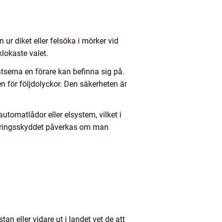
r diket eller felsöka i mörker vid
klokaste valet.
atserna en förare kan befinna sig på.
en för följdolyckor. Den säkerheten är
utomatlådor eller elsystem, vilket i
säkringsskyddet påverkas om man
n eller vidare ut i landet vet de att