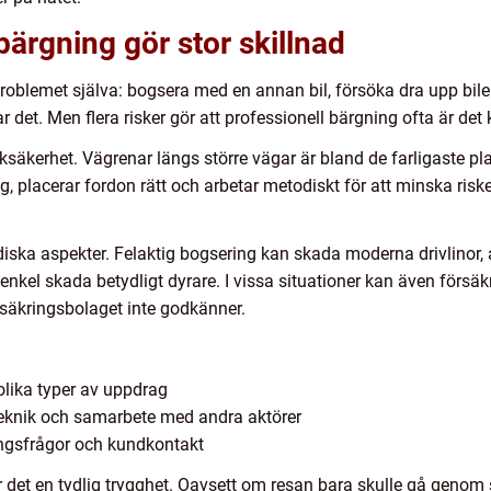
bärgning gör stor skillnad
blemet själva: bogsera med en annan bil, försöka dra upp bilen u
ar det. Men flera risker gör att professionell bärgning ofta är det 
ksäkerhet. Vägrenar längs större vägar är bland de farligaste pl
g, placerar fordon rätt och arbetar metodiskt för att minska risk
iska aspekter. Felaktig bogsering kan skada moderna drivlinor, a
a enkel skada betydligt dyrare. I vissa situationer kan även för
rsäkringsbolaget inte godkänner.
olika typer av uppdrag
 teknik och samarbete med andra aktörer
ingsfrågor och kundkontakt
 det en tydlig trygghet. Oavsett om resan bara skulle gå genom sta