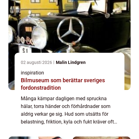
02 augusti 2026
Malin Lindgren
inspiration
Bilmuseum som berättar sveriges
fordonstradition
Många kämpar dagligen med spruckna
hälar, torra händer och förhårdnader som
aldrig verkar ge sig. Hud som utsätts för
belastning, friktion, kyla och fukt kräver ofta
mer än en enkel bodylotion. Här kommer fot
och handsalva special in som en målinrikt...