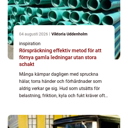
04 augusti 2026
Viktoria Uddenholm
inspiration
Rörspräckning effektiv metod för att
förnya gamla ledningar utan stora
schakt
Många kämpar dagligen med spruckna
hälar, torra händer och förhårdnader som
aldrig verkar ge sig. Hud som utsätts för
belastning, friktion, kyla och fukt kräver ofta
mer än en enkel bodylotion. Här kommer fot
och handsalva special in som en målinrikt...