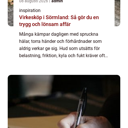
08 augusti 2026
admin
inspiration
Virkesköp i Sörmland: Så gör du en
trygg och lönsam affär
Många kämpar dagligen med spruckna
hälar, torra händer och förhårdnader som
aldrig verkar ge sig. Hud som utsätts för
belastning, friktion, kyla och fukt kräver ofta
mer än en enkel bodylotion. Här kommer fot
och handsalva special in som en målinrikt...