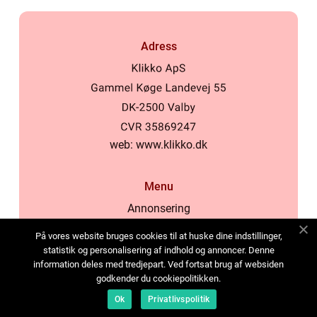
Adress
web:
www.klikko.dk
Menu
Annonsering
Om oss
På vores website bruges cookies til at huske dine indstillinger,
Cookies
statistik og personalisering af indhold og annoncer. Denne
information deles med tredjepart. Ved fortsat brug af websiden
Kontakta oss
godkender du cookiepolitikken.
Sitemap
Ok
Privatlivspolitik