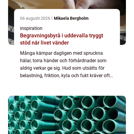
06 augusti 2026
Mikaela Bergholm
inspiration
Begravningsbyrå i uddevalla tryggt
stöd när livet vänder
Många kämpar dagligen med spruckna
hälar, torra händer och förhårdnader som
aldrig verkar ge sig. Hud som utsätts för
belastning, friktion, kyla och fukt kräver ofta
mer än en enkel bodylotion. Här kommer fot
och handsalva special in som en målinrikt...