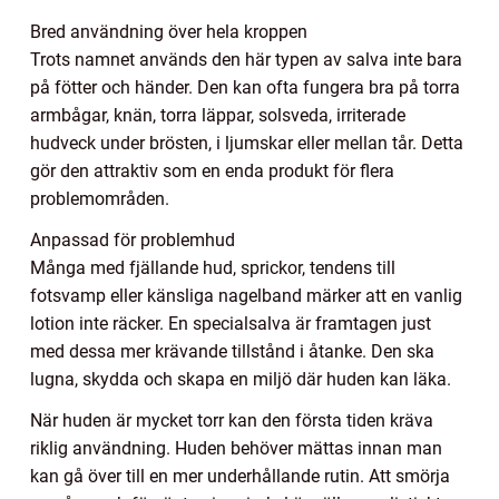
Bred användning över hela kroppen
Trots namnet används den här typen av salva inte bara
på fötter och händer. Den kan ofta fungera bra på torra
armbågar, knän, torra läppar, solsveda, irriterade
hudveck under brösten, i ljumskar eller mellan tår. Detta
gör den attraktiv som en enda produkt för flera
problemområden.
Anpassad för problemhud
Många med fjällande hud, sprickor, tendens till
fotsvamp eller känsliga nagelband märker att en vanlig
lotion inte räcker. En specialsalva är framtagen just
med dessa mer krävande tillstånd i åtanke. Den ska
lugna, skydda och skapa en miljö där huden kan läka.
När huden är mycket torr kan den första tiden kräva
riklig användning. Huden behöver mättas innan man
kan gå över till en mer underhållande rutin. Att smörja