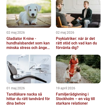
02 maj 2026
02 maj 2026
Gladiator K-nine -
Psykiatriker: när är det
hundhalsbandet som kan
rätt stöd och vad kan du
minska stress och ångest
förvänta dig?
hos hundar
01 maj 2026
19 april 2026
Tandläkare nacka så
Familjerådgivning i
hittar du rätt tandvård för
Stockholm – en väg till
dina behov
starkare relationer