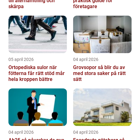
till återhämtning och
praktisk guide för
skärpa
företagare
05 april 2026
04 april 2026
Ortopediska sulor när
Grovsopor så blir du av
fötterna får rätt stöd mår
med stora saker på rätt
hela kroppen bättre
sätt
04 april 2026
04 april 2026