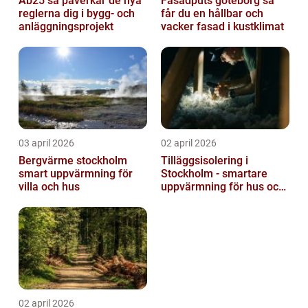
Ab25 så påverkar de nya
Fasadputs göteborg så
reglerna dig i bygg- och
får du en hållbar och
anläggningsprojekt
vacker fasad i kustklimat
03 april 2026
02 april 2026
Bergvärme stockholm
Tilläggsisolering i
smart uppvärmning för
Stockholm - smartare
villa och hus
uppvärmning för hus och
fastigheter
02 april 2026