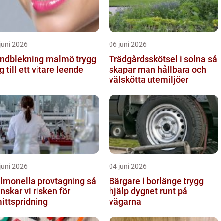
juni 2026
06 juni 2026
ndblekning malmö trygg
Trädgårdsskötsel i solna så
g till ett vitare leende
skapar man hållbara och
välskötta utemiljöer
juni 2026
04 juni 2026
lmonella provtagning så
Bärgare i borlänge trygg
nskar vi risken för
hjälp dygnet runt på
ittspridning
vägarna