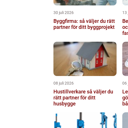
30 juli 2026
13 
Byggfirma: så väljer du rätt
Be
partner för ditt byggprojekt
oc
fa
08 juli 2026
06 
Hustillverkare så väljer du
Le
rätt partner för ditt
göteb
husbygge
bå
re