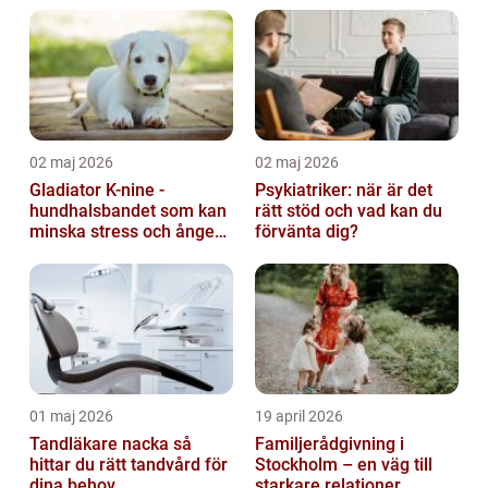
02 maj 2026
02 maj 2026
Gladiator K-nine -
Psykiatriker: när är det
hundhalsbandet som kan
rätt stöd och vad kan du
minska stress och ångest
förvänta dig?
hos hundar
01 maj 2026
19 april 2026
Tandläkare nacka så
Familjerådgivning i
hittar du rätt tandvård för
Stockholm – en väg till
dina behov
starkare relationer