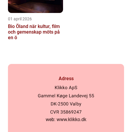
01 april 2026
Bio Öland när kultur, film
och gemenskap möts på
en ö
Adress
web:
www.klikko.dk