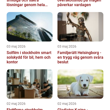
smidiga och säkra
överskottshud på magen
lösningar genom hela
påverkar vardagen
regionen
03 maj 2026
03 maj 2026
Solfilm i stockholm smart
Familjerätt Helsingborg -
solskydd för bil, hem och
en trygg väg genom svåra
kontor
beslut
02 maj 2026
02 maj 2026
Flyttfirma stockholm
Gladiator K-nine -