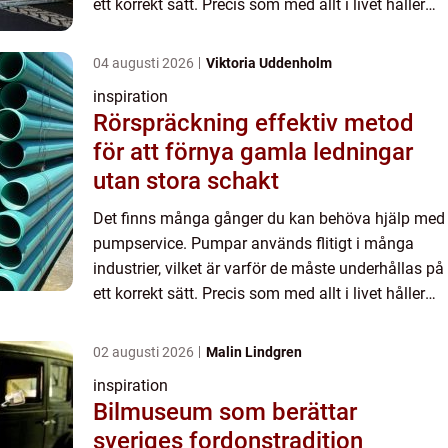
ett korrekt sätt. Precis som med allt i livet håller
pumpar längre om de tas om hand. Men det är
något som...
04 augusti 2026
Viktoria Uddenholm
inspiration
Rörspräckning effektiv metod
för att förnya gamla ledningar
utan stora schakt
Det finns många gånger du kan behöva hjälp med
pumpservice. Pumpar används flitigt i många
industrier, vilket är varför de måste underhållas på
ett korrekt sätt. Precis som med allt i livet håller
pumpar längre om de tas om hand. Men det är
något som...
02 augusti 2026
Malin Lindgren
inspiration
Bilmuseum som berättar
sveriges fordonstradition