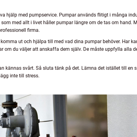
 hjälp med pumpservice. Pumpar används flitigt i många industr
is som med allt i livet håller pumpar längre om de tas om hand.
 professionell firma.
de komma ut och hjälpa till med vad dina pumpar behöver. Har ka
lar om du väljer att anskaffa dem själv. De måste uppfylla alla d
n kännas svårt. Så sluta tänk på det. Lämna det istället till en s
lägg inte till stress.