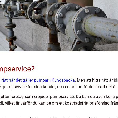
umpservice?
a rätt när det gäller pumpar i Kungsbacka
.
Men att hitta rätt är i
pumpservice för sina kunder, och en annan fördel är att det är e
e efter företag som erbjuder pumpservice. Då kan du även kolla
ll, vilket är varför du kan be om ett kostnadsfritt prisförslag f