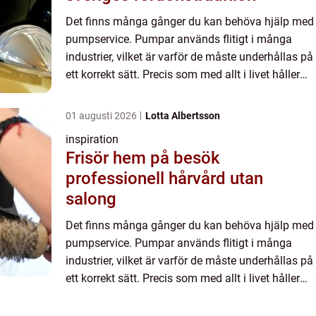
Det finns många gånger du kan behöva hjälp med
pumpservice. Pumpar används flitigt i många
industrier, vilket är varför de måste underhållas på
ett korrekt sätt. Precis som med allt i livet håller
pumpar längre om de tas om hand. Men det är
något som...
01 augusti 2026
Lotta Albertsson
inspiration
Frisör hem på besök
professionell hårvård utan
salong
Det finns många gånger du kan behöva hjälp med
pumpservice. Pumpar används flitigt i många
industrier, vilket är varför de måste underhållas på
ett korrekt sätt. Precis som med allt i livet håller
pumpar längre om de tas om hand. Men det är
något som...