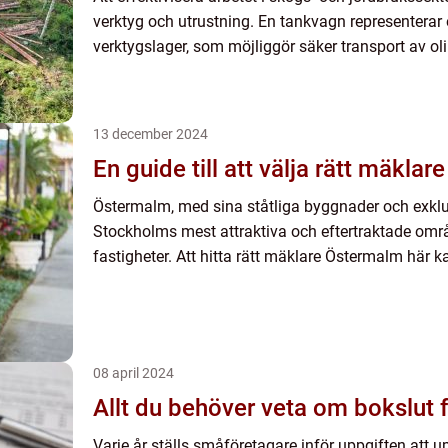
verktyg och utrustning. En tankvagn representerar e
verktygslager, som möjliggör säker transport av oli
13 december 2024
En guide till att välja rätt mäkla
Östermalm, med sina ståtliga byggnader och exklus
Stockholms mest attraktiva och eftertraktade områ
fastigheter. Att hitta rätt mäklare Östermalm här ka
08 april 2024
Allt du behöver veta om bokslut 
Varje år ställs småföretagare inför uppgiften att up