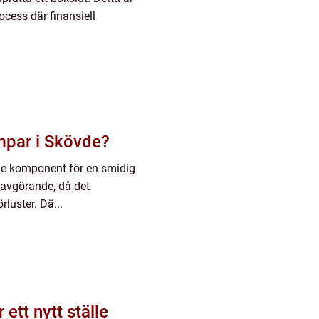
ocess där finansiell
mpar i Skövde?
de komponent för en smidig
 avgörande, då det
rluster. Dä...
 ett nytt ställe