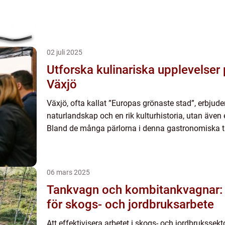
02 juli 2025
Utforska kulinariska upplevelser 
Växjö
Växjö, ofta kallat ”Europas grönaste stad”, erbjud
naturlandskap och en rik kulturhistoria, utan äve
Bland de många pärlorna i denna gastronomiska t
06 mars 2025
Tankvagn och kombitankvagnar: e
för skogs- och jordbruksarbete
Att effektivisera arbetet i skogs- och jordbrukssek