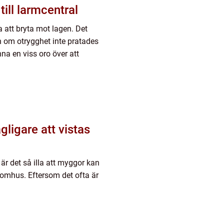
ill larmcentral
ga att bryta mot lagen. Det
n om otrygghet inte pratades
na en viss oro över att
igare att vistas
är det så illa att myggor kan
 utomhus. Eftersom det ofta är