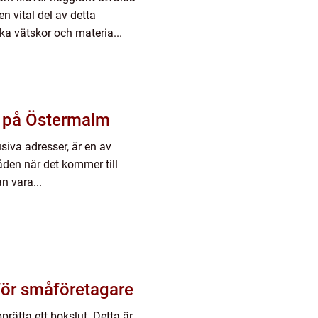
n vital del av detta
ka vätskor och materia...
re på Östermalm
iva adresser, är en av
den när det kommer till
n vara...
för småföretagare
prätta ett bokslut. Detta är