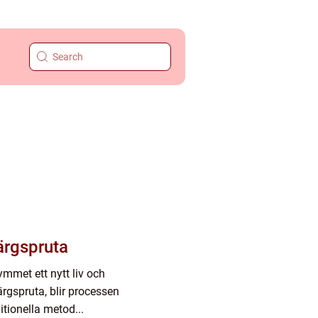
ärgspruta
ymmet ett nytt liv och
rgspruta, blir processen
tionella metod...