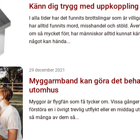
Känn dig trygg med uppkoppling t
I alla tider har det funnits brottslingar som är villi
har alltid funnits mord, misshandel och stöld. Äve
om så mycket förr, har människor alltid kunnat kän
något kan hända...
29 december 2021
Myggarmband kan göra det behagl
utomhus
Myggor är flygfän som få tycker om. Vissa gånger 
förstöra en i övrigt trevlig utflykt eller en middag
så många av dem så...