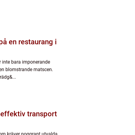
på en restaurang i
er inte bara imponerande
n en blomstrande matscen.
rädg&...
ffektiv transport
torn kräver noggrant utvalda