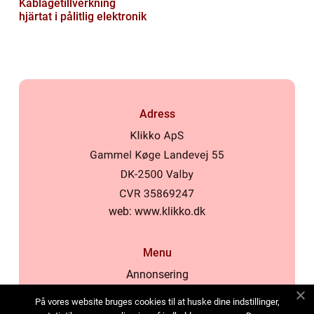
Kablagetillverkning
hjärtat i pålitlig elektronik
Adress
web:
www.klikko.dk
Menu
Annonsering
Om oss
På vores website bruges cookies til at huske dine indstillinger,
Cookies