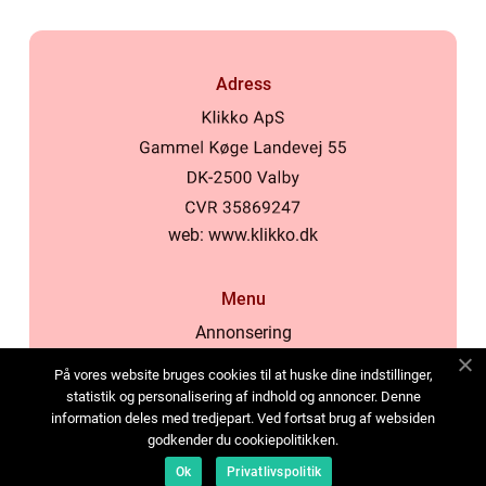
Adress
web:
www.klikko.dk
Menu
Annonsering
Om oss
På vores website bruges cookies til at huske dine indstillinger,
Cookies
statistik og personalisering af indhold og annoncer. Denne
information deles med tredjepart. Ved fortsat brug af websiden
Kontakta oss
godkender du cookiepolitikken.
Sitemap
Ok
Privatlivspolitik