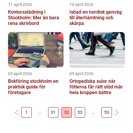
11 april 2026
10 april 2026
Kontorsstädning i
Isbad en nordisk genväg
Stockholm: Mer än bara
till återhämtning och
rena skrivbord
skärpa
05 april 2026
05 april 2026
Bokföring stockholm en
Ortopediska sulor när
praktisk guide för
fötterna får rätt stöd mår
företagare
hela kroppen bättre
1
…
31
32
33
…
53