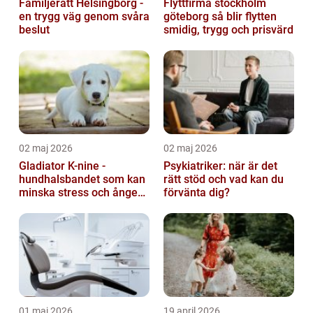
Familjerätt Helsingborg -
Flyttfirma stockholm
en trygg väg genom svåra
göteborg så blir flytten
beslut
smidig, trygg och prisvärd
02 maj 2026
02 maj 2026
Gladiator K-nine -
Psykiatriker: när är det
hundhalsbandet som kan
rätt stöd och vad kan du
minska stress och ångest
förvänta dig?
hos hundar
01 maj 2026
19 april 2026