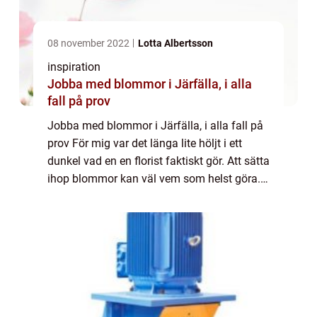
08 november 2022
Lotta Albertsson
inspiration
Jobba med blommor i Järfälla, i alla
fall på prov
Jobba med blommor i Järfälla, i alla fall på
prov För mig var det länga lite höljt i ett
dunkel vad en en florist faktiskt gör. Att sätta
ihop blommor kan väl vem som helst göra.
Bara att lägga ihop ett gäng och bina ihop
dem så är det färdigt. Men d...