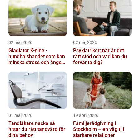
02 maj 2026
02 maj 2026
Gladiator K-nine -
Psykiatriker: när är det
hundhalsbandet som kan
rätt stöd och vad kan du
minska stress och ångest
förvänta dig?
hos hundar
01 maj 2026
19 april 2026
Tandläkare nacka så
Familjerådgivning i
hittar du rätt tandvård för
Stockholm – en väg till
dina behov
starkare relationer