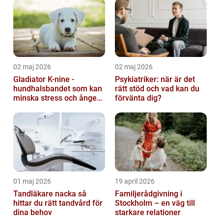
02 maj 2026
02 maj 2026
Gladiator K-nine -
Psykiatriker: när är det
hundhalsbandet som kan
rätt stöd och vad kan du
minska stress och ångest
förvänta dig?
hos hundar
01 maj 2026
19 april 2026
Tandläkare nacka så
Familjerådgivning i
hittar du rätt tandvård för
Stockholm – en väg till
dina behov
starkare relationer