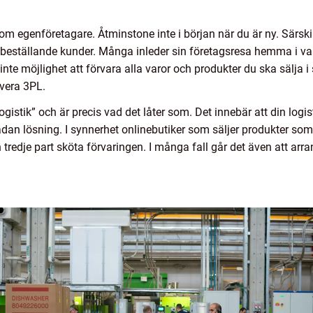
om egenföretagare. Åtminstone inte i början när du är ny. Särskil
ll beställande kunder. Många inleder sin företagsresa hemma i va
r inte möjlighet att förvara alla varor och produkter du ska sälja 
ivera 3PL.
ogistik” och är precis vad det låter som. Det innebär att din logis
an lösning. I synnerhet onlinebutiker som säljer produkter som 
n tredje part sköta förvaringen. I många fall går det även att arr