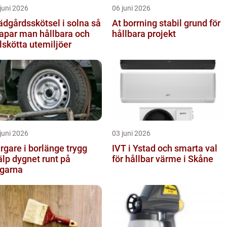
juni 2026
06 juni 2026
ädgårdsskötsel i solna så
At borrning stabil grund för
apar man hållbara och
hållbara projekt
lskötta utemiljöer
juni 2026
03 juni 2026
gare i borlänge trygg
IVT i Ystad och smarta val
älp dygnet runt på
för hållbar värme i Skåne
garna