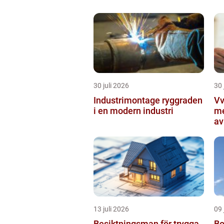
30 juli 2026
30 
Industrimontage ryggraden
Vvs 
i en modern industri
me
av
13 juli 2026
09 
Besiktningsman för trygga
Bo