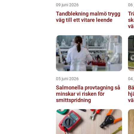
09 juni 2026
06 
Tandblekning malmö trygg
Tr
väg till ett vitare leende
sk
vä
05 juni 2026
04 
Salmonella provtagning så
Bär
minskar vi risken för
hj
smittspridning
vä