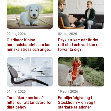
02 maj 2026
02 maj 2026
Gladiator K-nine -
Psykiatriker: när är det
hundhalsbandet som kan
rätt stöd och vad kan du
minska stress och ångest
förvänta dig?
hos hundar
01 maj 2026
19 april 2026
Tandläkare nacka så
Familjerådgivning i
hittar du rätt tandvård för
Stockholm – en väg till
dina behov
starkare relationer