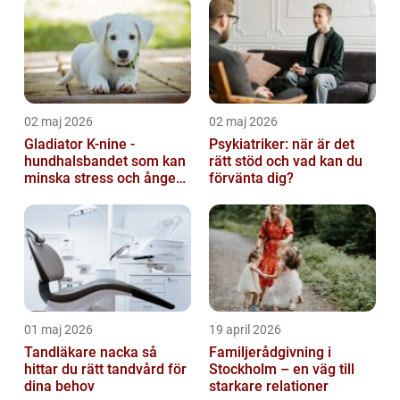
02 maj 2026
02 maj 2026
Gladiator K-nine -
Psykiatriker: när är det
hundhalsbandet som kan
rätt stöd och vad kan du
minska stress och ångest
förvänta dig?
hos hundar
01 maj 2026
19 april 2026
Tandläkare nacka så
Familjerådgivning i
hittar du rätt tandvård för
Stockholm – en väg till
dina behov
starkare relationer