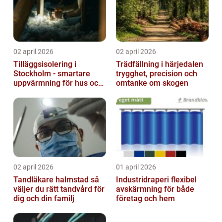
02 april 2026
02 april 2026
Tilläggsisolering i
Trädfällning i härjedalen
Stockholm - smartare
trygghet, precision och
uppvärmning för hus och
omtanke om skogen
fastigheter
02 april 2026
01 april 2026
Tandläkare halmstad så
Industridraperi flexibel
väljer du rätt tandvård för
avskärmning för både
dig och din familj
företag och hem