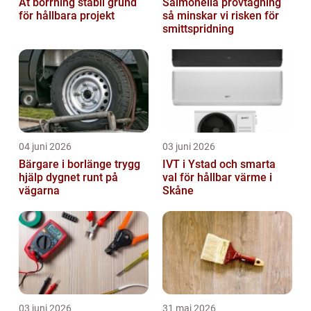
At borrning stabil grund
Salmonella provtagning
för hållbara projekt
så minskar vi risken för
smittspridning
04 juni 2026
03 juni 2026
Bärgare i borlänge trygg
IVT i Ystad och smarta
hjälp dygnet runt på
val för hållbar värme i
vägarna
Skåne
03 juni 2026
31 maj 2026