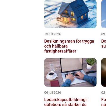
13 juli 2026
09 
Besiktningsman för trygga
Bo
och hållbara
su
fastighetsaffärer
06 juli 2026
02 
Ledarskapsutbildning i
Fo
göteborg så stärker du
nä