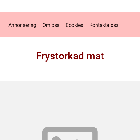
Annonsering
Om oss
Cookies
Kontakta oss
Frystorkad mat