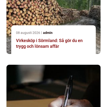
08 augusti 2026
admin
Virkesköp i Sörmland: Så gör du en
trygg och lönsam affär