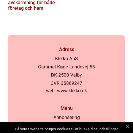
avskärmning för både
företag och hem
Adress
web:
www.klikko.dk
Menu
Annonsering
Om oss
På vores website bruges cookies til at huske dine indstillinger,