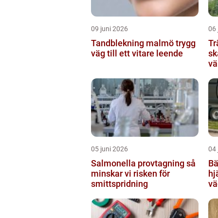
09 juni 2026
06 
Tandblekning malmö trygg
Tr
väg till ett vitare leende
sk
vä
05 juni 2026
04 
Salmonella provtagning så
Bär
minskar vi risken för
hj
smittspridning
vä