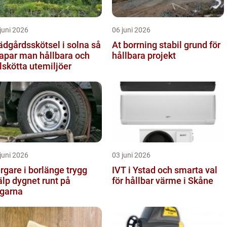
juni 2026
06 juni 2026
ädgårdsskötsel i solna så
At borrning stabil grund för
apar man hållbara och
hållbara projekt
lskötta utemiljöer
juni 2026
03 juni 2026
gare i borlänge trygg
IVT i Ystad och smarta val
älp dygnet runt på
för hållbar värme i Skåne
garna