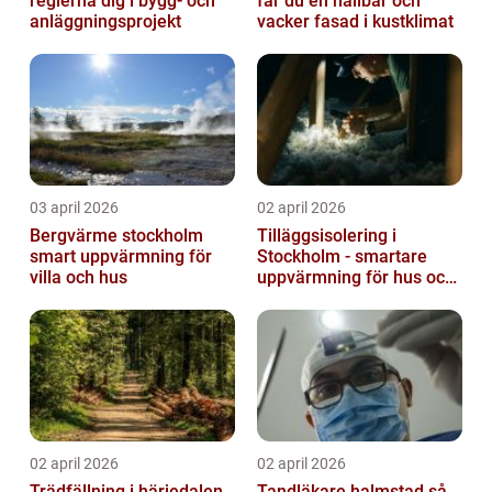
reglerna dig i bygg- och
får du en hållbar och
anläggningsprojekt
vacker fasad i kustklimat
03 april 2026
02 april 2026
Bergvärme stockholm
Tilläggsisolering i
smart uppvärmning för
Stockholm - smartare
villa och hus
uppvärmning för hus och
fastigheter
02 april 2026
02 april 2026
Trädfällning i härjedalen
Tandläkare halmstad så