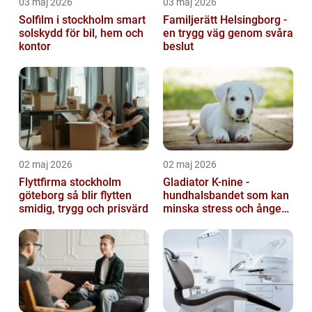
03 maj 2026
03 maj 2026
Solfilm i stockholm smart
Familjerätt Helsingborg -
solskydd för bil, hem och
en trygg väg genom svåra
kontor
beslut
02 maj 2026
02 maj 2026
Flyttfirma stockholm
Gladiator K-nine -
göteborg så blir flytten
hundhalsbandet som kan
smidig, trygg och prisvärd
minska stress och ångest
hos hundar