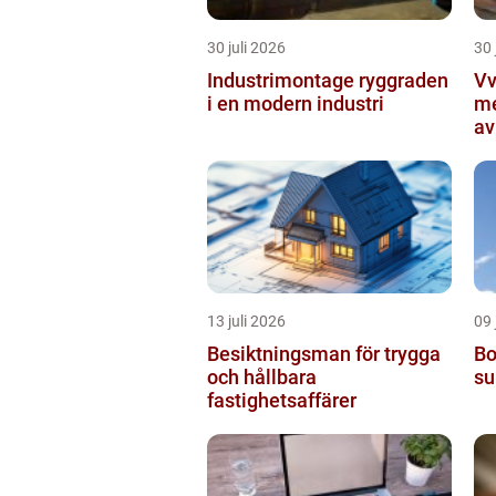
30 juli 2026
30 
Industrimontage ryggraden
Vvs 
i en modern industri
me
av
13 juli 2026
09 
Besiktningsman för trygga
Bo
och hållbara
su
fastighetsaffärer