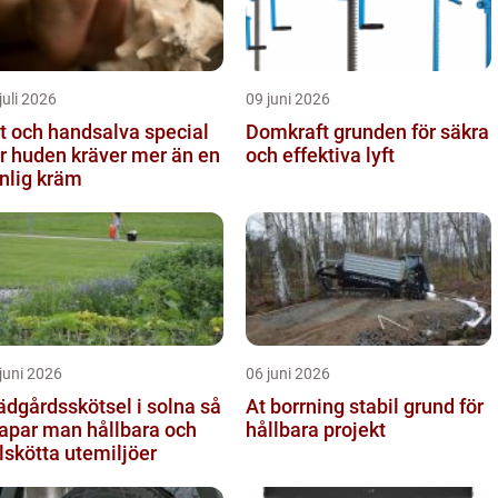
juli 2026
09 juni 2026
t och handsalva special
Domkraft grunden för säkra
r huden kräver mer än en
och effektiva lyft
nlig kräm
juni 2026
06 juni 2026
ädgårdsskötsel i solna så
At borrning stabil grund för
apar man hållbara och
hållbara projekt
lskötta utemiljöer