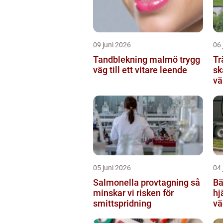
09 juni 2026
06 
Tandblekning malmö trygg
Tr
väg till ett vitare leende
sk
vä
05 juni 2026
04 
Salmonella provtagning så
Bär
minskar vi risken för
hj
smittspridning
vä