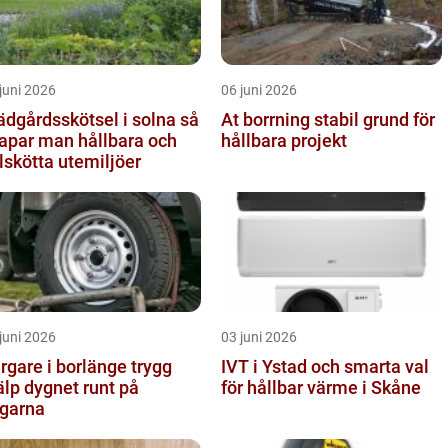
juni 2026
06 juni 2026
ädgårdsskötsel i solna så
At borrning stabil grund för
apar man hållbara och
hållbara projekt
lskötta utemiljöer
juni 2026
03 juni 2026
gare i borlänge trygg
IVT i Ystad och smarta val
älp dygnet runt på
för hållbar värme i Skåne
garna