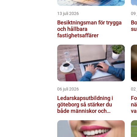
13 juli 2026
09 
Besiktningsman för trygga
Bo
och hållbara
su
fastighetsaffärer
06 juli 2026
02 
Ledarskapsutbildning i
Fo
göteborg så stärker du
nä
både människor och
va
resultat