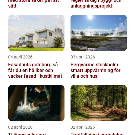
med stora saker på rätt
reglerna dig i bygg- och
sätt
anläggningsprojekt
04 april 2026
03 april 2026
Fasadputs göteborg så
Bergvärme stockholm
får du en hållbar och
smart uppvärmning för
vacker fasad i kustklimat
villa och hus
02 april 2026
02 april 2026
Tilläggsisolering i
Trädfällning i härjedalen