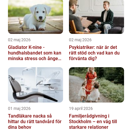
02 maj 2026
02 maj 2026
Gladiator K-nine -
Psykiatriker: när är det
hundhalsbandet som kan
rätt stöd och vad kan du
minska stress och ångest
förvänta dig?
hos hundar
01 maj 2026
19 april 2026
Tandläkare nacka så
Familjerådgivning i
hittar du rätt tandvård för
Stockholm – en väg till
dina behov
starkare relationer