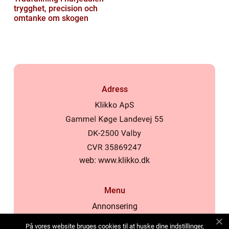
trygghet, precision och
omtanke om skogen
Adress
web:
www.klikko.dk
Menu
Annonsering
Om oss
På vores website bruges cookies til at huske dine indstillinger,