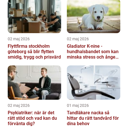
02 maj 2026
02 maj 2026
Flyttfirma stockholm
Gladiator K-nine -
göteborg så blir flytten
hundhalsbandet som kan
smidig, trygg och prisvärd
minska stress och ångest
hos hundar
02 maj 2026
01 maj 2026
Psykiatriker: när är det
Tandläkare nacka så
rätt stöd och vad kan du
hittar du rätt tandvård för
förvänta dig?
dina behov