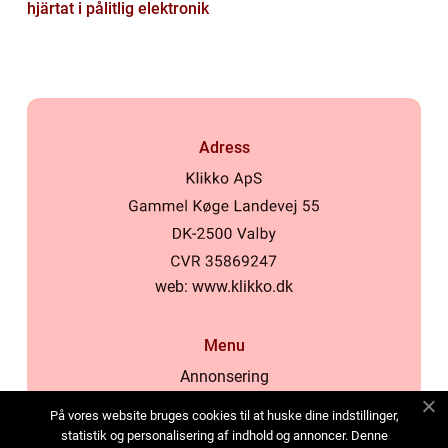
hjärtat i pålitlig elektronik
Adress
web:
www.klikko.dk
Menu
Annonsering
Om oss
På vores website bruges cookies til at huske dine indstillinger,
Cookies
statistik og personalisering af indhold og annoncer. Denne