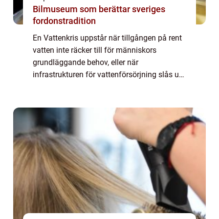
Bilmuseum som berättar sveriges
fordonstradition
En Vattenkris uppstår när tillgången på rent
vatten inte räcker till för människors
grundläggande behov, eller när
infrastrukturen för vattenförsörjning slås ut.
Det kan handla om torka, översvämningar,
tekniska fel, sabotage eller föroreningar i
vat...