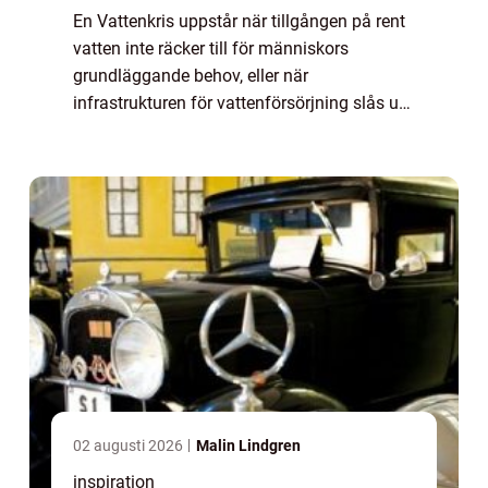
En Vattenkris uppstår när tillgången på rent
vatten inte räcker till för människors
grundläggande behov, eller när
infrastrukturen för vattenförsörjning slås ut.
Det kan handla om torka, översvämningar,
tekniska fel, sabotage eller föroreningar i
vat...
02 augusti 2026
Malin Lindgren
inspiration