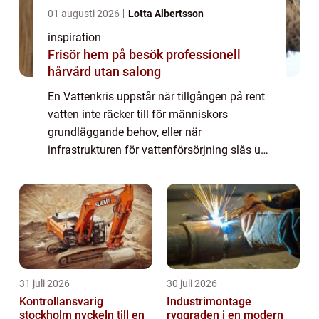
01 augusti 2026
Lotta Albertsson
inspiration
Frisör hem på besök professionell
hårvård utan salong
En Vattenkris uppstår när tillgången på rent
vatten inte räcker till för människors
grundläggande behov, eller när
infrastrukturen för vattenförsörjning slås ut.
Det kan handla om torka, översvämningar,
tekniska fel, sabotage eller föroreningar i
vat...
31 juli 2026
30 juli 2026
Kontrollansvarig
Industrimontage
stockholm nyckeln till en
ryggraden i en modern