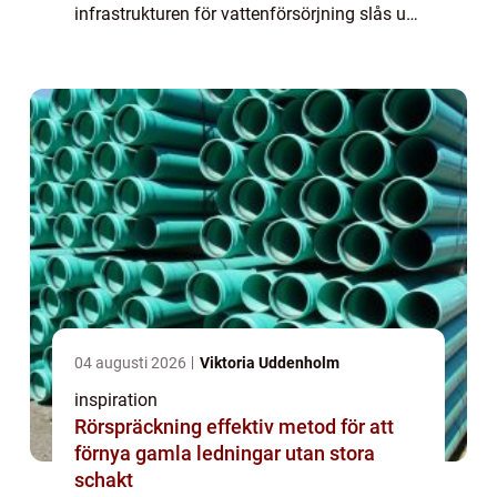
infrastrukturen för vattenförsörjning slås ut.
Det kan handla om torka, översvämningar,
tekniska fel, sabotage eller föroreningar i
vat...
04 augusti 2026
Viktoria Uddenholm
inspiration
Rörspräckning effektiv metod för att
förnya gamla ledningar utan stora
schakt