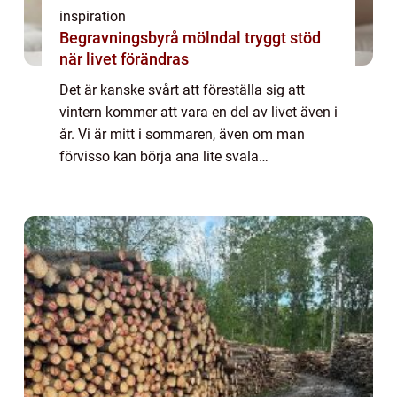
inspiration
Begravningsbyrå mölndal tryggt stöd
när livet förändras
Det är kanske svårt att föreställa sig att
vintern kommer att vara en del av livet även i
år. Vi är mitt i sommaren, även om man
förvisso kan börja ana lite svala
höstvindar.Dock kommer vintern att komma
– förr eller senare – och den får gärna bli
re...