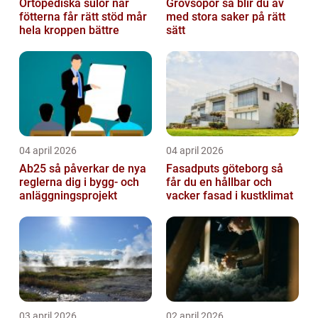
Ortopediska sulor när
Grovsopor så blir du av
fötterna får rätt stöd mår
med stora saker på rätt
hela kroppen bättre
sätt
04 april 2026
04 april 2026
Ab25 så påverkar de nya
Fasadputs göteborg så
reglerna dig i bygg- och
får du en hållbar och
anläggningsprojekt
vacker fasad i kustklimat
03 april 2026
02 april 2026