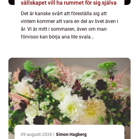
sällskapet vill ha rummet för sig själva
Det är kanske svårt att föreställa sig att
vintern kommer att vara en del av livet även i
år. Vi är mitt i sommaren, även om man
förvisso kan börja ana lite svala
höstvindar.Dock kommer vintern att komma
– förr eller senare – och den får gärna bli
re...
09 augusti 2026
Simon Hagberg