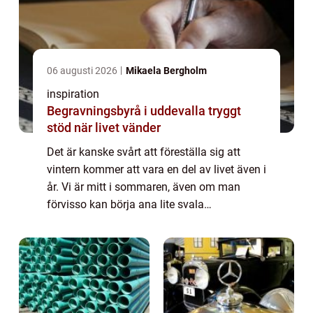
06 augusti 2026
Mikaela Bergholm
inspiration
Begravningsbyrå i uddevalla tryggt
stöd när livet vänder
Det är kanske svårt att föreställa sig att
vintern kommer att vara en del av livet även i
år. Vi är mitt i sommaren, även om man
förvisso kan börja ana lite svala
höstvindar.Dock kommer vintern att komma
– förr eller senare – och den får gärna bli
re...