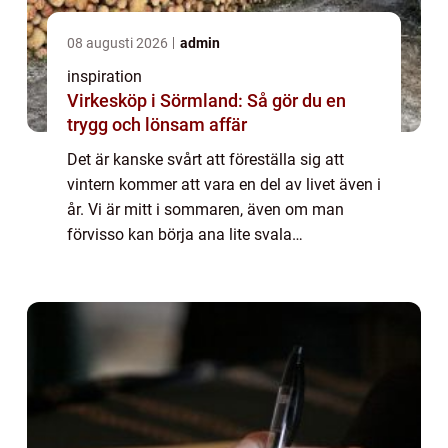
08 augusti 2026
admin
inspiration
Virkesköp i Sörmland: Så gör du en
trygg och lönsam affär
Det är kanske svårt att föreställa sig att
vintern kommer att vara en del av livet även i
år. Vi är mitt i sommaren, även om man
förvisso kan börja ana lite svala
höstvindar.Dock kommer vintern att komma
– förr eller senare – och den får gärna bli
re...