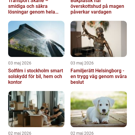
Transport Skåne –
Bukplastik när
smidiga och säkra
överskottshud på magen
lösningar genom hela
påverkar vardagen
regionen
03 maj 2026
03 maj 2026
Solfilm i stockholm smart
Familjerätt Helsingborg -
solskydd för bil, hem och
en trygg väg genom svåra
kontor
beslut
02 maj 2026
02 maj 2026