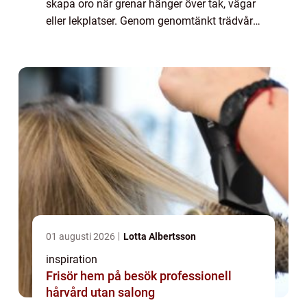
skapa oro när grenar hänger över tak, vägar
eller lekplatser. Genom genomtänkt trädvård
går det att både bevara trädens värde och
minska risken för skador. Nyck...
01 augusti 2026
Lotta Albertsson
inspiration
Frisör hem på besök professionell
hårvård utan salong