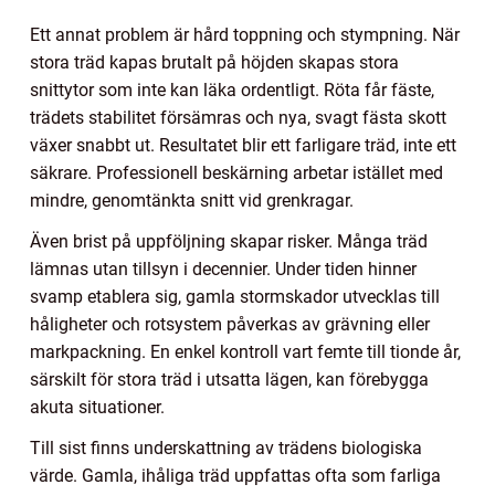
Ett annat problem är hård toppning och stympning. När
stora träd kapas brutalt på höjden skapas stora
snittytor som inte kan läka ordentligt. Röta får fäste,
trädets stabilitet försämras och nya, svagt fästa skott
växer snabbt ut. Resultatet blir ett farligare träd, inte ett
säkrare. Professionell beskärning arbetar istället med
mindre, genomtänkta snitt vid grenkragar.
Även brist på uppföljning skapar risker. Många träd
lämnas utan tillsyn i decennier. Under tiden hinner
svamp etablera sig, gamla stormskador utvecklas till
håligheter och rotsystem påverkas av grävning eller
markpackning. En enkel kontroll vart femte till tionde år,
särskilt för stora träd i utsatta lägen, kan förebygga
akuta situationer.
Till sist finns underskattning av trädens biologiska
värde. Gamla, ihåliga träd uppfattas ofta som farliga