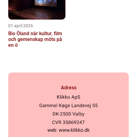
01 april 2026
Bio Öland när kultur, film
och gemenskap möts på
en ö
Adress
web:
www.klikko.dk