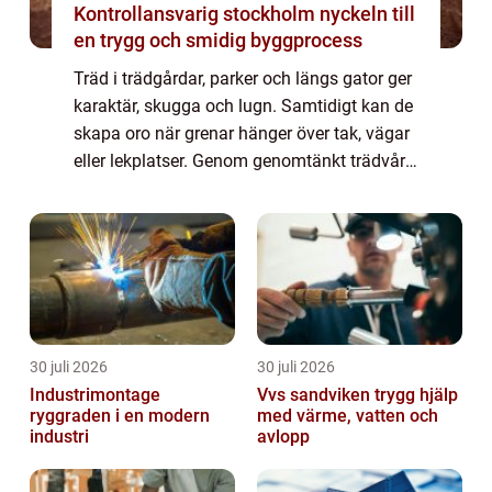
Kontrollansvarig stockholm nyckeln till
en trygg och smidig byggprocess
Träd i trädgårdar, parker och längs gator ger
karaktär, skugga och lugn. Samtidigt kan de
skapa oro när grenar hänger över tak, vägar
eller lekplatser. Genom genomtänkt trädvård
går det att både bevara trädens värde och
minska risken för skador. Nyck...
30 juli 2026
30 juli 2026
Industrimontage
Vvs sandviken trygg hjälp
ryggraden i en modern
med värme, vatten och
industri
avlopp