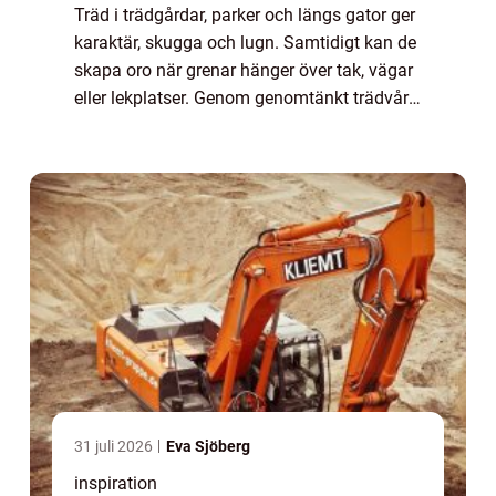
Träd i trädgårdar, parker och längs gator ger
karaktär, skugga och lugn. Samtidigt kan de
skapa oro när grenar hänger över tak, vägar
eller lekplatser. Genom genomtänkt trädvård
går det att både bevara trädens värde och
minska risken för skador. Nyck...
31 juli 2026
Eva Sjöberg
inspiration