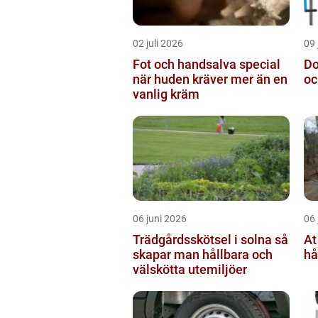
02 juli 2026
09 
Fot och handsalva special
Domkra
när huden kräver mer än en
oc
vanlig kräm
06 juni 2026
06 
Trädgårdsskötsel i solna så
At bor
skapar man hållbara och
hå
välskötta utemiljöer