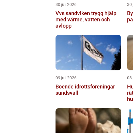
30 juli 2026
30 
Vvs sandviken trygg hjälp
By
med värme, vatten och
pa
avlopp
09 juli 2026
08 
Boende idrottsföreningar
Hust
sundsvall
rä
hu