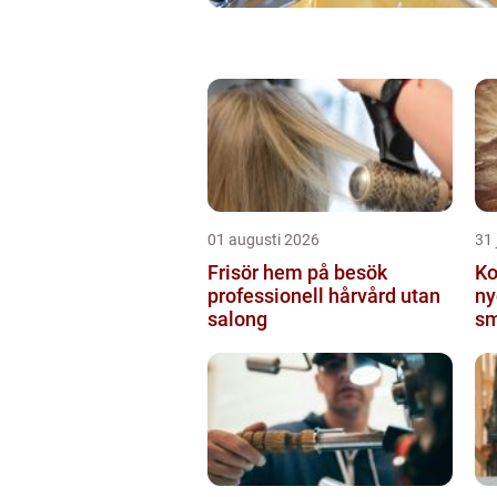
01 augusti 2026
31 
Frisör hem på besök
Ko
professionell hårvård utan
ny
salong
sm