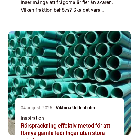
inser många att frågorna är fler än svaren.
Vilken fraktion behövs? Ska det vara
naturgrus, kross eller makadam? Hur många
ton går åt? Med rätt kunskap blir både ...
04 augusti 2026
Viktoria Uddenholm
inspiration
Rörspräckning effektiv metod för att
förnya gamla ledningar utan stora