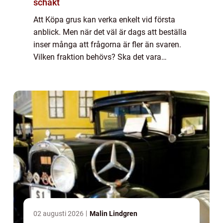
schakt
Att Köpa grus kan verka enkelt vid första
anblick. Men när det väl är dags att beställa
inser många att frågorna är fler än svaren.
Vilken fraktion behövs? Ska det vara
naturgrus, kross eller makadam? Hur många
ton går åt? Med rätt kunskap blir både ...
02 augusti 2026
Malin Lindgren