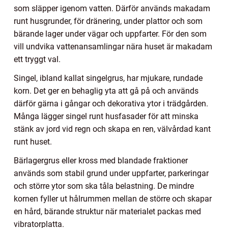
som släpper igenom vatten. Därför används makadam
runt husgrunder, för dränering, under plattor och som
bärande lager under vägar och uppfarter. För den som
vill undvika vattenansamlingar nära huset är makadam
ett tryggt val.
Singel, ibland kallat singelgrus, har mjukare, rundade
korn. Det ger en behaglig yta att gå på och används
därför gärna i gångar och dekorativa ytor i trädgården.
Många lägger singel runt husfasader för att minska
stänk av jord vid regn och skapa en ren, välvårdad kant
runt huset.
Bärlagergrus eller kross med blandade fraktioner
används som stabil grund under uppfarter, parkeringar
och större ytor som ska tåla belastning. De mindre
kornen fyller ut hålrummen mellan de större och skapar
en hård, bärande struktur när materialet packas med
vibratorplatta.