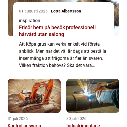
01 augusti 2026
Lotta Albertsson
inspiration
Frisör hem på besök professionell
hårvård utan salong
Att Köpa grus kan verka enkelt vid första
anblick. Men när det väl är dags att beställa
inser många att frågorna är fler än svaren.
Vilken fraktion behövs? Ska det vara
naturgrus, kross eller makadam? Hur många
ton går åt? Med rätt kunskap blir både ...
31 juli 2026
30 juli 2026
Kontrollansvarig
Industrimontage