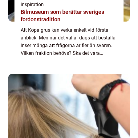
inspiration
Bilmuseum som berättar sveriges
fordonstradition
Att Köpa grus kan verka enkelt vid första
anblick. Men när det väl är dags att beställa
inser många att frågorna är fler än svaren.
Vilken fraktion behövs? Ska det vara
naturgrus, kross eller makadam? Hur många
ton går åt? Med rätt kunskap blir både ...