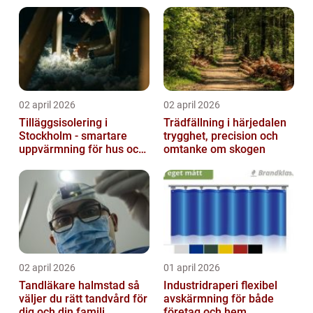
02 april 2026
02 april 2026
Tilläggsisolering i
Trädfällning i härjedalen
Stockholm - smartare
trygghet, precision och
uppvärmning för hus och
omtanke om skogen
fastigheter
02 april 2026
01 april 2026
Tandläkare halmstad så
Industridraperi flexibel
väljer du rätt tandvård för
avskärmning för både
dig och din familj
företag och hem