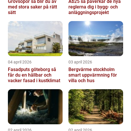
Grovsopor så blir du av
Ab25 så påverkar de nya
med stora saker på rätt
reglerna dig i bygg- och
sätt
anläggningsprojekt
04 april 2026
03 april 2026
Fasadputs göteborg så
Bergvärme stockholm
får du en hållbar och
smart uppvärmning för
vacker fasad i kustklimat
villa och hus
02 april 2026
02 april 2026