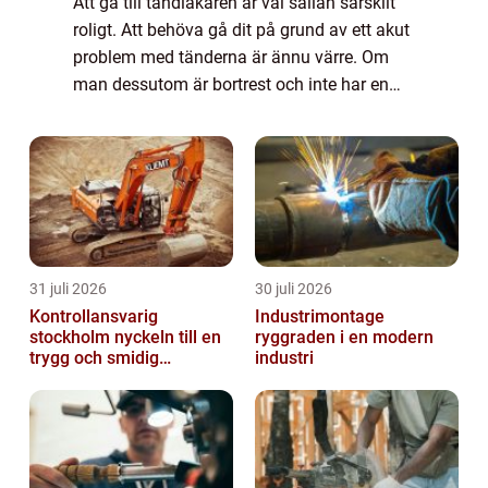
Att gå till tandläkaren är väl sällan särskilt
roligt. Att behöva gå dit på grund av ett akut
problem med tänderna är ännu värre. Om
man dessutom är bortrest och inte har en
möjlighet att komma till sin ordinarie
tandläkare gör inte det saken mycket ...
31 juli 2026
30 juli 2026
Kontrollansvarig
Industrimontage
stockholm nyckeln till en
ryggraden i en modern
trygg och smidig
industri
byggprocess