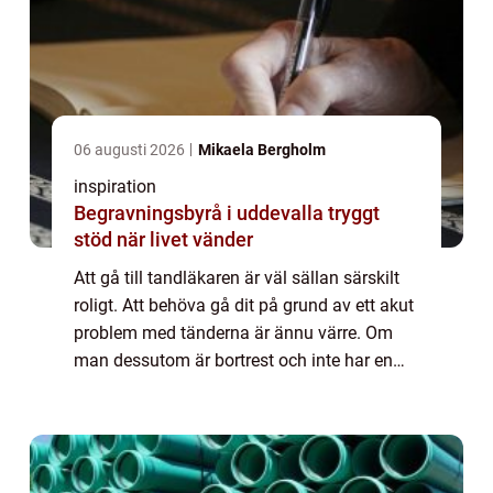
06 augusti 2026
Mikaela Bergholm
inspiration
Begravningsbyrå i uddevalla tryggt
stöd när livet vänder
Att gå till tandläkaren är väl sällan särskilt
roligt. Att behöva gå dit på grund av ett akut
problem med tänderna är ännu värre. Om
man dessutom är bortrest och inte har en
möjlighet att komma till sin ordinarie
tandläkare gör inte det saken mycket ...