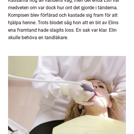
Kassarna flög all världens väg, men det enda Elin var
medveten om var dock hur ont det gjorde i tänderna.
Kompisen blev förfärad och kastade sig fram för att
hjälpa henne. Trots blodet såg hon att en bit av Elins
ena framtand hade slagits loss. En sak var klar. Elin
skulle behöva en tandläkare.