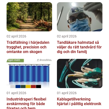
02 april 2026
02 april 2026
Trädfällning i härjedalen
Tandläkare halmstad så
trygghet, precision och
väljer du rätt tandvård för
omtanke om skogen
dig och din familj
01 april 2026
01 april 2026
Industridraperi flexibel
Kablagetillverkning
avskärmning för både
hjärtat i pålitlig elektronik
företag och hem