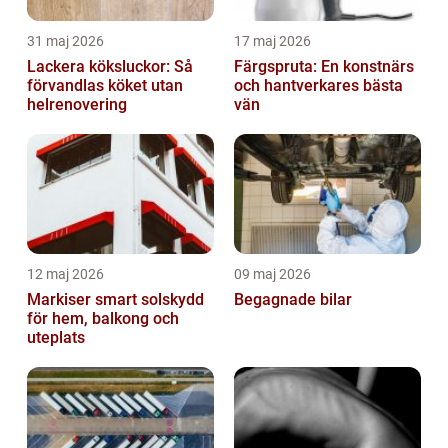
31 maj 2026
17 maj 2026
Lackera köksluckor: Så
Färgspruta: En konstnärs
förvandlas köket utan
och hantverkares bästa
helrenovering
vän
12 maj 2026
09 maj 2026
Markiser smart solskydd
Begagnade bilar
för hem, balkong och
uteplats