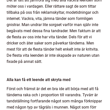
Det är lätt att jämföra sig med alla vackra leenden som
möter oss i vardagen. Eller rättare sagt de som tittar
tillbaka på oss från reklamskyltar, modetidningar och
internet. Vackra, vita, jämna tänder som formligen
gnistrar. Man undrar lite sorgset varför man själv inte
begåvats med dessa fina tandrader. Men faktum är att
de flesta av oss inte har vita tänder. Dels för att vi
dricker och äter saker som påverkar tänderna. Men
mest för att de flesta tänder helt enkelt inte är kritvita.
De flesta vita leenden är inte skapade av naturen utan
fixade på annat sätt.
Alla kan få ett leende att skryta med
Först och främst är det en bra ide att börja med att få
tänderna raka och i proportion till varandra. Tyvärr är
tandställning fortfarande något som många förknippar
med någon typ av tågräls i munnen. Något som förr