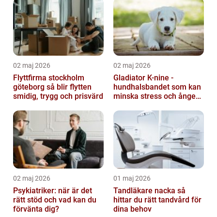
02 maj 2026
02 maj 2026
Flyttfirma stockholm
Gladiator K-nine -
göteborg så blir flytten
hundhalsbandet som kan
smidig, trygg och prisvärd
minska stress och ångest
hos hundar
02 maj 2026
01 maj 2026
Psykiatriker: när är det
Tandläkare nacka så
rätt stöd och vad kan du
hittar du rätt tandvård för
förvänta dig?
dina behov