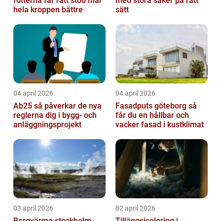
fötterna får rätt stöd mår
med stora saker på rätt
hela kroppen bättre
sätt
04 april 2026
04 april 2026
Ab25 så påverkar de nya
Fasadputs göteborg så
reglerna dig i bygg- och
får du en hållbar och
anläggningsprojekt
vacker fasad i kustklimat
03 april 2026
02 april 2026
Bergvärme stockholm
Tilläggsisolering i